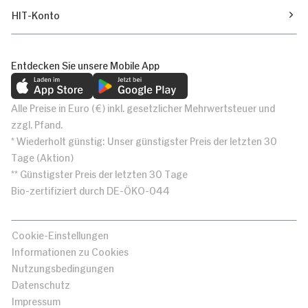
HIT-Konto
Entdecken Sie unsere Mobile App
Alle Preise in Euro (€) inkl. gesetzlicher Mehrwertsteuer und
zzgl. Pfand.
* Wiederholt günstig: Unser günstigster Preis der letzten 30
Tage (Aktion)
** Günstigster Preis der letzten 30 Tage
Bio-zertifiziert durch DE-ÖKO-044
Cookie-Einstellungen
Informationen zu Cookies
Nutzungsbedingungen
Datenschutz
Impressum