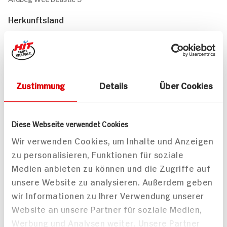
Herkunftsland
Zustimmung
Details
Über Cookies
Schottland
Gesamteindruck
Islay Single Malt Scotch
Diese Webseite verwendet Cookies
Wir verwenden Cookies, um Inhalte und Anzeigen
Geschmack
zu personalisieren, Funktionen für soziale
Alter: 5 Jahre Körper: schwer Nase: torfig, rauchig Geschmack:
Medien anbieten zu können und die Zugriffe auf
herb, würzig
unsere Website zu analysieren. Außerdem geben
Passt zu
wir Informationen zu Ihrer Verwendung unserer
Finish: lang, trocken
Website an unsere Partner für soziale Medien,
Empfohlene Trinktemperatur
Werbung und Analysen weiter. Unsere Partner