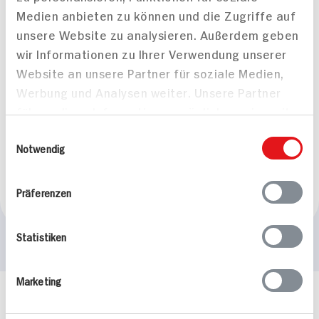
Medien anbieten zu können und die Zugriffe auf
unsere Website zu analysieren. Außerdem geben
wir Informationen zu Ihrer Verwendung unserer
Website an unsere Partner für soziale Medien,
Werbung und Analysen weiter. Unsere Partner
führen diese Informationen möglicherweise mit
weiteren Daten zusammen, die Sie ihnen
Erdbeer Spritz für 2
Einwilligungsauswahl
bereitgestellt haben oder die sie im Rahmen
Notwendig
Personen
5 min
Ihrer Nutzung der Dienste gesammelt haben.
87 kcal p. Portion
Präferenzen
Leicht
Statistiken
Marketing
Häufig gestellte Fragen