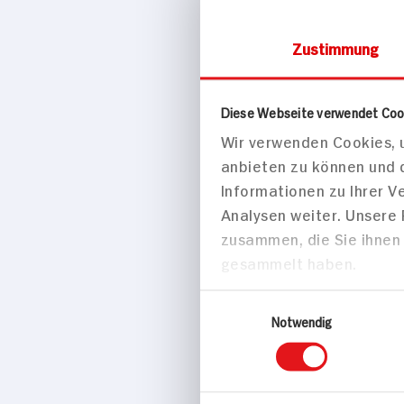
Eigenschaften
Zustimmung
Vegan
Marke
Diese Webseite verwendet Coo
MONIN
Wir verwenden Cookies, u
Herkunftsland
anbieten zu können und 
Informationen zu Ihrer 
Analysen weiter. Unsere
zusammen, die Sie ihnen 
gesammelt haben.
Frankreich
Einwilligungsauswahl
Notwendig
Passende Re
Desserts