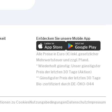
keit
Entdecken Sie unsere Mobile App
Alle Preise in Euro (€) inkl. gesetzlicher
Mehrwertsteuer und zzgl. Pfand.
* Wiederholt günstig: Unser günstigster
Preis der letzten 30 Tage (Aktion)
** Günstigster Preis der letzten 30 Tage
Bio-zertifiziert durch DE-ÖKO-044
tionen zu Cookies
Nutzungsbedingungen
Datenschutz
Impressum