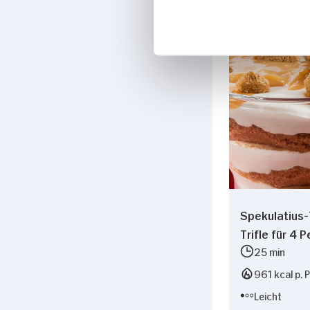
Spekulatius
Trifle für 4 
25 min
961 kcal p. 
Leicht