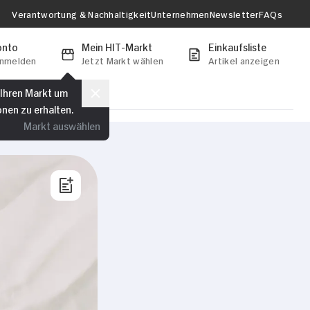
Verantwortung & Nachhaltigkeit
Unternehmen
Newsletter
FAQs
onto
Mein HIT-Markt
Einkaufsliste
anmelden
Jetzt Markt wählen
Artikel anzeigen
 Ihren Markt um
onen zu erhalten.
Markt auswählen