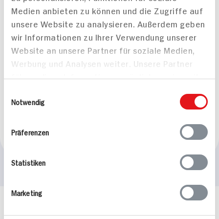
Medien anbieten zu können und die Zugriffe auf
unsere Website zu analysieren. Außerdem geben
wir Informationen zu Ihrer Verwendung unserer
Website an unsere Partner für soziale Medien,
Werbung und Analysen weiter. Unsere Partner
führen diese Informationen möglicherweise mit
weiteren Daten zusammen, die Sie ihnen
Spekulatius-Toffee-
Einwilligungsauswahl
bereitgestellt haben oder die sie im Rahmen
Notwendig
Trifle für 4 Personen
25 min
Ihrer Nutzung der Dienste gesammelt haben.
961 kcal p. Portion
Präferenzen
Leicht
Statistiken
Marketing
Häufig gestellte Fragen