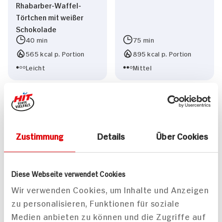
Rhabarber-Waffel-
Törtchen mit weißer
Schokolade
40 min
75 min
565 kcal p. Portion
895 kcal p. Portion
Leicht
Mittel
Zustimmung
Details
Über Cookies
Vegane Osterwaffeln
Topfenknödel mit
mit Erdbeer-Rhabarber-
Rhabarber-Vanille-
Diese Webseite verwendet Cookies
Kompott
Kompott
Wir verwenden Cookies, um Inhalte und Anzeigen
60 min
90 min
zu personalisieren, Funktionen für soziale
1.359 kcal p. Portion
1.339 kcal p. Portion
Medien anbieten zu können und die Zugriffe auf
Mittel
Schwer