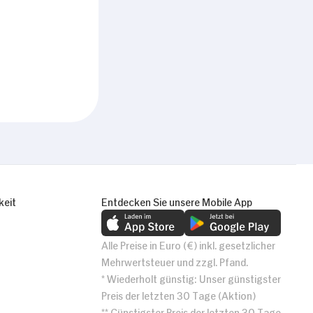
keit
Entdecken Sie unsere Mobile App
Alle Preise in Euro (€) inkl. gesetzlicher
Mehrwertsteuer und zzgl. Pfand.
* Wiederholt günstig: Unser günstigster
Preis der letzten 30 Tage (Aktion)
** Günstigster Preis der letzten 30 Tage