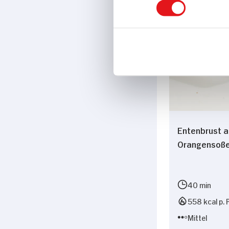
Entenbrust a
Orangensoß
40 min
558 kcal p. 
Mittel