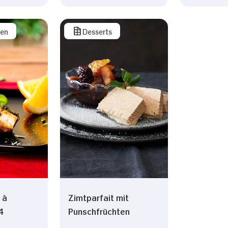
sen
Desserts
 à
Zimtparfait mit
4
Punschfrüchten