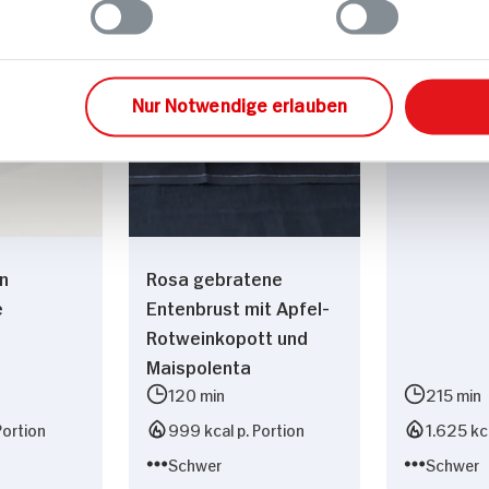
Martinsga
Rotkohl u
Nur Notwendige erlauben
n
Rosa gebratene
e
Entenbrust mit Apfel-
Rotweinkopott und
Maispolenta
120 min
215 min
Portion
999 kcal p. Portion
1.625 kca
Schwer
Schwer