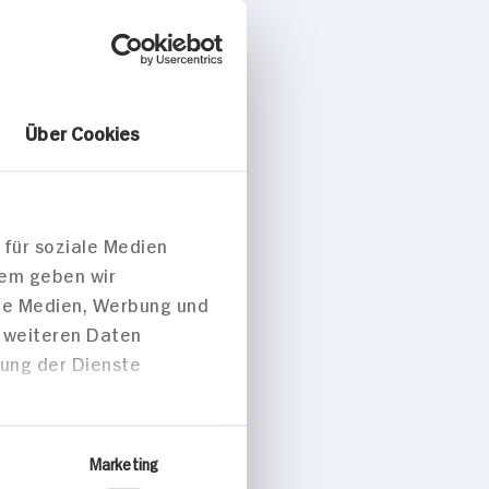
othies rot,
Über Cookies
 für soziale Medien
 p. Portion
dem geben wir
ale Medien, Werbung und
sch
t weiteren Daten
zung der Dienste
peisen
Marketing