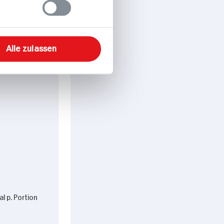
ns mit
nd Bratäpfel
Alle zulassen
l p. Portion