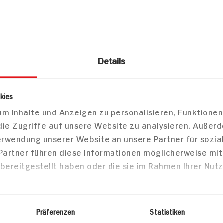
teak in
Fenchel und Valess-
Ampel-Smo
Details
Filets vom Grill mit
gelb, grün
sauce mit
Fenchelsalat
kies
20 min
5 min
m Inhalte und Anzeigen zu personalisieren, Funktionen
408 kcal p. Portion
394 kcal
die Zugriffe auf unsere Website zu analysieren. Außer
Portion
Leicht
Leicht
Verwendung unserer Website an unsere Partner für sozi
Vegetarisch
Vegetari
 Partner führen diese Informationen möglicherweise mi
bereitgestellt haben oder die sie im Rahmen Ihrer Nut
sen
Hauptspeisen
Haupts
Präferenzen
Statistiken