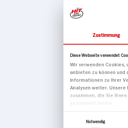
Kalbsrückens
Zustimmung
Sherry-
Morchelrahm
Diese Webseite verwendet Coo
Spargel
Wir verwenden Cookies, u
90 min
anbieten zu können und 
737 kcal p. 
Informationen zu Ihrer 
Schwer
Analysen weiter. Unsere
zusammen, die Sie ihnen 
gesammelt haben.
Hauptspei
Einwilligungsauswahl
Notwendig