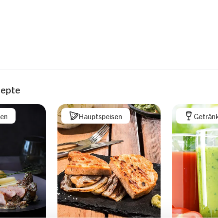
zepte
sen
Hauptspeisen
Geträn