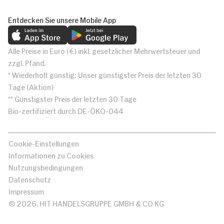
Entdecken Sie unsere Mobile App
Alle Preise in Euro (€) inkl. gesetzlicher Mehrwertsteuer und
zzgl. Pfand.
* Wiederholt günstig: Unser günstigster Preis der letzten 30
Tage (Aktion)
** Günstigster Preis der letzten 30 Tage
Bio-zertifiziert durch DE-ÖKO-044
Cookie-Einstellungen
Informationen zu Cookies
Nutzungsbedingungen
Datenschutz
Impressum
© 2026, HIT HANDELSGRUPPE GMBH & CO KG