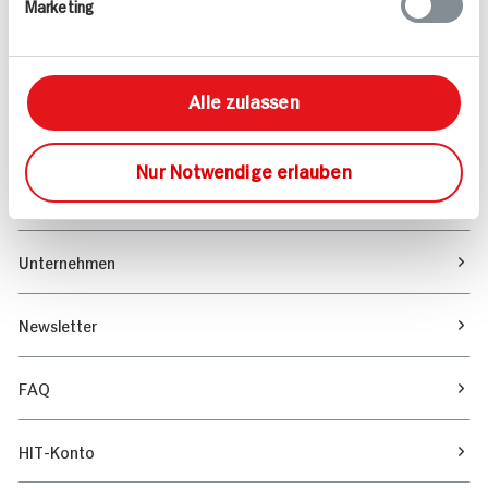
Marketing
Sortiment
Marktfinder
Alle zulassen
Unser Magazin
Nur Notwendige erlauben
Verantwortung & Nachhaltigkeit
Unternehmen
Newsletter
FAQ
HIT-Konto