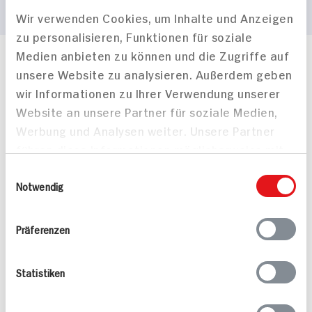
Wir verwenden Cookies, um Inhalte und Anzeigen
zu personalisieren, Funktionen für soziale
Medien anbieten zu können und die Zugriffe auf
Häufig gestellte Fragen
unsere Website zu analysieren. Außerdem geben
Mehr Informationen in unserem FAQ
wir Informationen zu Ihrer Verwendung unserer
kontakt
hit.de
Website an unsere Partner für soziale Medien,
Wir beantworten gerne Ihre Fragen
Werbung und Analysen weiter. Unsere Partner
(0228) 42967 0
führen diese Informationen möglicherweise mit
Montag - Donnerstag: 9 bis 16 Uhr
Freitags: 9 bis 13 Uhr
weiteren Daten zusammen, die Sie ihnen
Einwilligungsauswahl
Folgen Sie uns auf TikTok
bereitgestellt haben oder die sie im Rahmen
Notwendig
Ihrer Nutzung der Dienste gesammelt haben.
Präferenzen
Angebote & Coupons
Statistiken
Rezepte