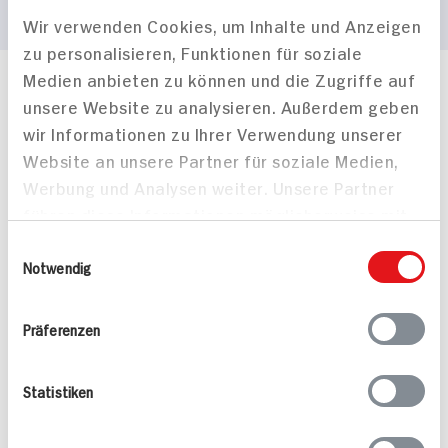
Wir verwenden Cookies, um Inhalte und Anzeigen
zu personalisieren, Funktionen für soziale
Medien anbieten zu können und die Zugriffe auf
Häufig gestellte Fragen
unsere Website zu analysieren. Außerdem geben
Mehr Informationen in unserem FAQ
wir Informationen zu Ihrer Verwendung unserer
kontakt
hit.de
Website an unsere Partner für soziale Medien,
Wir beantworten gerne Ihre Fragen
Werbung und Analysen weiter. Unsere Partner
(0228) 42967 0
führen diese Informationen möglicherweise mit
Montag - Donnerstag: 9 bis 16 Uhr
Freitags: 9 bis 13 Uhr
weiteren Daten zusammen, die Sie ihnen
Einwilligungsauswahl
Folgen Sie uns auf TikTok
bereitgestellt haben oder die sie im Rahmen
Notwendig
Ihrer Nutzung der Dienste gesammelt haben.
Präferenzen
Angebote & Coupons
Statistiken
Rezepte