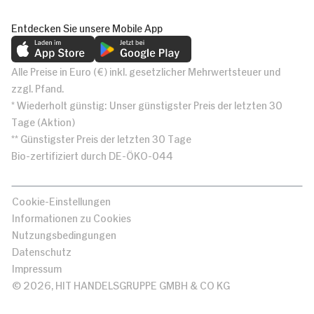
Entdecken Sie unsere Mobile App
Alle Preise in Euro (€) inkl. gesetzlicher Mehrwertsteuer und
zzgl. Pfand.
* Wiederholt günstig: Unser günstigster Preis der letzten 30
Tage (Aktion)
** Günstigster Preis der letzten 30 Tage
Bio-zertifiziert durch DE-ÖKO-044
Cookie-Einstellungen
Informationen zu Cookies
Nutzungsbedingungen
Datenschutz
Impressum
© 2026, HIT HANDELSGRUPPE GMBH & CO KG