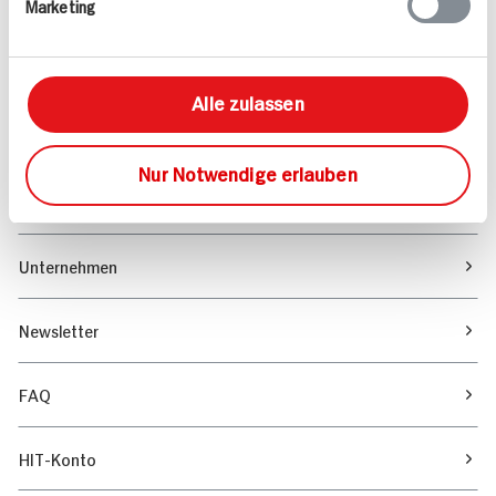
Marketing
Sortiment
Marktfinder
Alle zulassen
Unser Magazin
Nur Notwendige erlauben
Verantwortung & Nachhaltigkeit
Unternehmen
Newsletter
FAQ
HIT-Konto