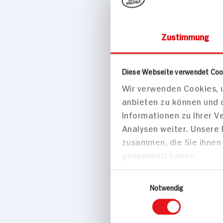
Zustimmung
Getränke & Ge
Diese Webseite verwendet Coo
Wir verwenden Cookies, u
Bad Meinb
anbieten zu können und 
12 x 0,75l Flas
Informationen zu Ihrer 
Analysen weiter. Unsere
zusammen, die Sie ihnen 
gesammelt haben.
Einwilligungsauswahl
Notwendig