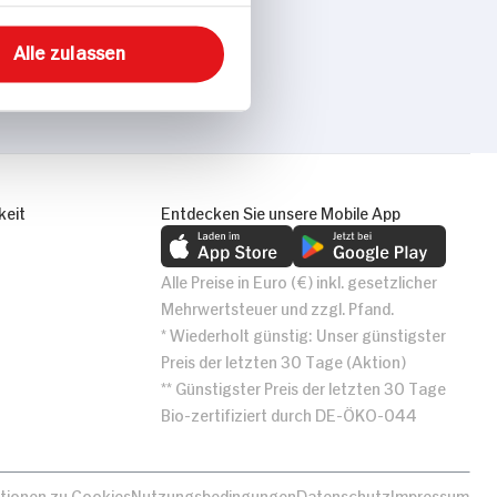
Alle zulassen
keit
Entdecken Sie unsere Mobile App
Alle Preise in Euro (€) inkl. gesetzlicher
Mehrwertsteuer und zzgl. Pfand.
* Wiederholt günstig: Unser günstigster
Preis der letzten 30 Tage (Aktion)
** Günstigster Preis der letzten 30 Tage
Bio-zertifiziert durch DE-ÖKO-044
tionen zu Cookies
Nutzungsbedingungen
Datenschutz
Impressum