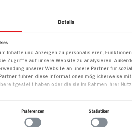
Details
nussmittel
Softdrinks
Limonade
kies
m Inhalte und Anzeigen zu personalisieren, Funktionen
erger Limonade Mango Pitanga 0, Ni
die Zugriffe auf unsere Website zu analysieren. Außer
che
Verwendung unserer Website an unsere Partner für sozi
 Partner führen diese Informationen möglicherweise mi
bereitgestellt haben oder die sie im Rahmen Ihrer Nut
Markt finden
Bitte wählen Sie einen Markt aus,
um lokale Informationen zu sehen.
Präferenzen
Statistiken
Zum Marktfinder