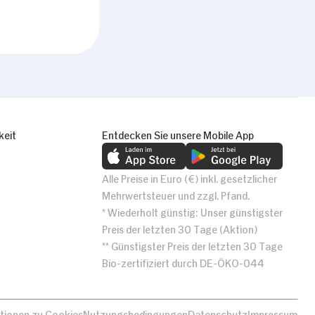
keit
Entdecken Sie unsere Mobile App
Alle Preise in Euro (€) inkl. gesetzlicher
Mehrwertsteuer und zzgl. Pfand.
* Wiederholt günstig: Unser günstigster
Preis der letzten 30 Tage (Aktion)
** Günstigster Preis der letzten 30 Tage
Bio-zertifiziert durch DE-ÖKO-044
tionen zu Cookies
Nutzungsbedingungen
Datenschutz
Impressum