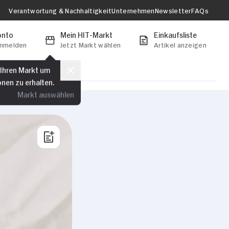
Verantwortung & Nachhaltigkeit
Unternehmen
Newsletter
FAQs
onto
Mein HIT-Markt
Einkaufsliste
anmelden
Jetzt Markt wählen
Artikel anzeigen
 Ihren Markt um
onen zu erhalten.
Markt auswählen