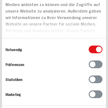
Gesundes Frühstück mit
Vegane
Medien anbieten zu können und die Zugriffe auf
Smoothies
Bananenpfannkuchen
unsere Website zu analysieren. Außerdem geben
15 min
25 min
wir Informationen zu Ihrer Verwendung unserer
799 kcal p. Portion
394 kcal p. Portion
Website an unsere Partner für soziale Medien,
Leicht
Mittel
Werbung und Analysen weiter. Unsere Partner
Vegetarisch
Vegan
führen diese Informationen möglicherweise mit
weiteren Daten zusammen, die Sie ihnen
Einwilligungsauswahl
bereitgestellt haben oder die sie im Rahmen
Notwendig
Ihrer Nutzung der Dienste gesammelt haben.
Präferenzen
Bananenkuchen
Green Summer Smoothie
Statistiken
90 min
10 min
904 kcal p. Portion
161 kcal p. Portion
Marketing
Mittel
Leicht