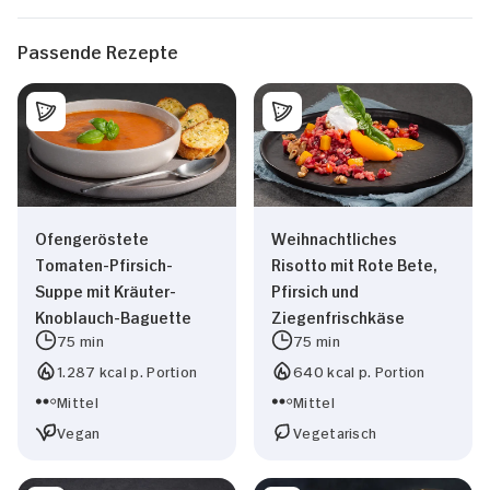
Passende Rezepte
Ofengeröstete
Weihnachtliches
Tomaten-Pfirsich-
Risotto mit Rote Bete,
Suppe mit Kräuter-
Pfirsich und
Knoblauch-Baguette
Ziegenfrischkäse
75 min
75 min
1.287 kcal p. Portion
640 kcal p. Portion
Mittel
Mittel
Vegan
Vegetarisch