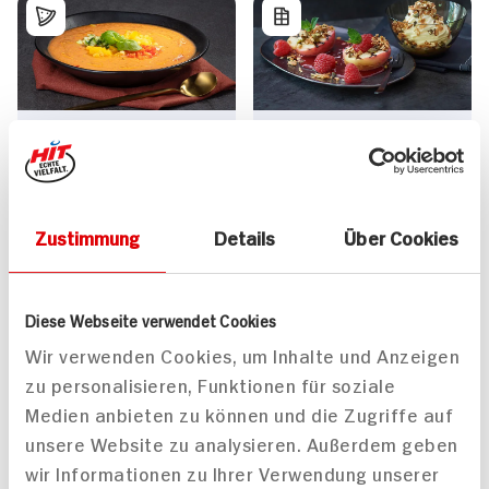
Gazpacho
Gegrillte Pfirsiche mit
Schlagrahm und
Pistaziengranola
160 min
30 min
Zustimmung
Details
Über Cookies
607 kcal p. Portion
929 kcal p. Portion
Mittel
Leicht
Vegan
Vegetarisch
Diese Webseite verwendet Cookies
Wir verwenden Cookies, um Inhalte und Anzeigen
zu personalisieren, Funktionen für soziale
Medien anbieten zu können und die Zugriffe auf
unsere Website zu analysieren. Außerdem geben
wir Informationen zu Ihrer Verwendung unserer