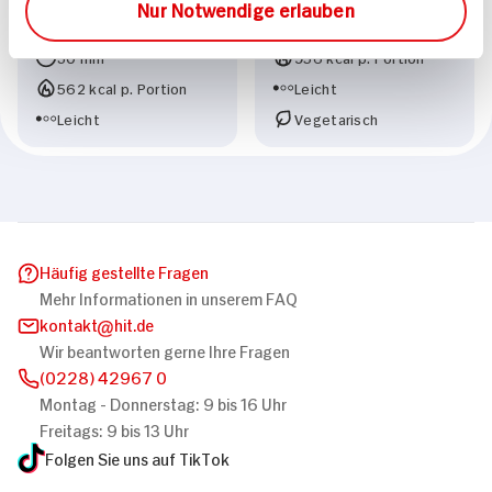
Tomaten
Nur Notwendige erlauben
35 min
30 min
956 kcal p. Portion
562 kcal p. Portion
Leicht
Leicht
Vegetarisch
Häufig gestellte Fragen
Mehr Informationen in unserem FAQ
kontakt
hit.de
Wir beantworten gerne Ihre Fragen
(0228) 42967 0
Montag - Donnerstag: 9 bis 16 Uhr
Freitags: 9 bis 13 Uhr
Folgen Sie uns auf TikTok