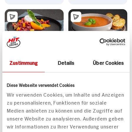
Weihnachtliches
Ofengeröstete
Risotto mit Rote Bete,
Tomaten-Pfirsich-
Zustimmung
Details
Über Cookies
Pfirsich und
Suppe mit Kräuter-
Ziegenfrischkäse
Knoblauch-Baguette
75 min
75 min
Diese Webseite verwendet Cookies
640 kcal p. Portion
1.287 kcal p. Portion
Wir verwenden Cookies, um Inhalte und Anzeigen
Mittel
Mittel
zu personalisieren, Funktionen für soziale
Vegetarisch
Vegan
Medien anbieten zu können und die Zugriffe auf
unsere Website zu analysieren. Außerdem geben
wir Informationen zu Ihrer Verwendung unserer