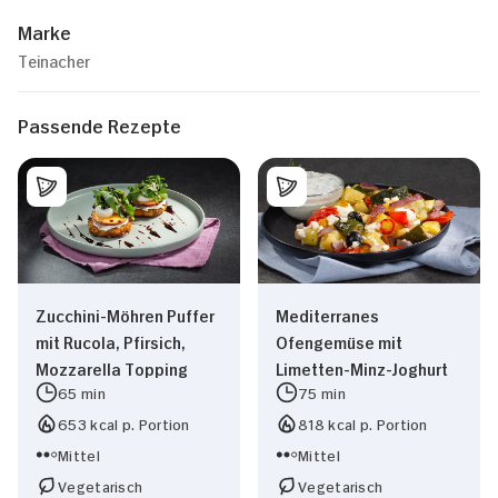
Marke
Teinacher
Passende Rezepte
Zucchini-Möhren Puffer
Mediterranes
mit Rucola, Pfirsich,
Ofengemüse mit
Mozzarella Topping
Limetten-Minz-Joghurt
65 min
75 min
653 kcal p. Portion
818 kcal p. Portion
Mittel
Mittel
Vegetarisch
Vegetarisch