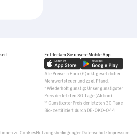
keit
Entdecken Sie unsere Mobile App
Alle Preise in Euro (€) inkl. gesetzlicher
Mehrwertsteuer und zzgl. Pfand.
* Wiederholt günstig: Unser günstigster
Preis der letzten 30 Tage (Aktion)
** Günstigster Preis der letzten 30 Tage
Bio-zertifiziert durch DE-ÖKO-044
tionen zu Cookies
Nutzungsbedingungen
Datenschutz
Impressum