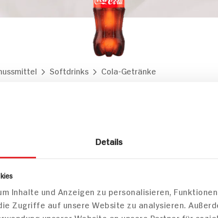
nussmittel
Softdrinks
Cola-Getränke
 Original Taste
Details
Markt finden
Bitte wählen Sie einen Markt aus,
um lokale Informationen zu sehen.
kies
Zum Marktfinder
m Inhalte und Anzeigen zu personalisieren, Funktionen
die Zugriffe auf unsere Website zu analysieren. Außer
Verwendung unserer Website an unsere Partner für sozi