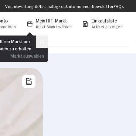
Verantwortung & Nachhaltigkeit
Unternehmen
Newsletter
FAQs
onto
Mein HIT-Markt
Einkaufsliste
anmelden
Jetzt Markt wählen
Artikel anzeigen
 Ihren Markt um
onen zu erhalten.
Markt auswählen