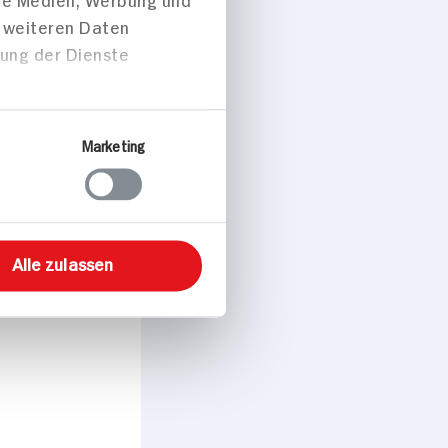
t weiteren Daten
zung der Dienste
Marketing
Alle zulassen