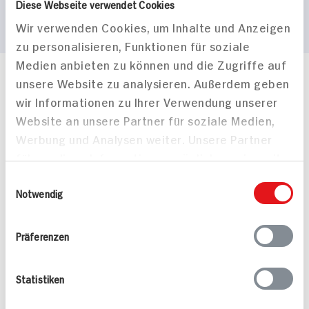
Diese Webseite verwendet Cookies
Wir verwenden Cookies, um Inhalte und Anzeigen
zu personalisieren, Funktionen für soziale
Medien anbieten zu können und die Zugriffe auf
unsere Website zu analysieren. Außerdem geben
Häufig gestellte Fragen
wir Informationen zu Ihrer Verwendung unserer
Mehr Informationen in unserem FAQ
kontakt
hit.de
Website an unsere Partner für soziale Medien,
Wir beantworten gerne Ihre Fragen
Werbung und Analysen weiter. Unsere Partner
(0228) 42967 0
führen diese Informationen möglicherweise mit
Montag - Donnerstag: 9 bis 16 Uhr
weiteren Daten zusammen, die Sie ihnen
Einwilligungsauswahl
Freitags: 9 bis 13 Uhr
bereitgestellt haben oder die sie im Rahmen
Notwendig
Folgen Sie uns auf TikTok
Ihrer Nutzung der Dienste gesammelt haben.
Präferenzen
Angebote & Coupons
Statistiken
Rezepte