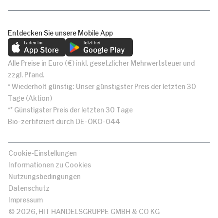
Entdecken Sie unsere Mobile App
Alle Preise in Euro (€) inkl. gesetzlicher Mehrwertsteuer und
zzgl. Pfand.
* Wiederholt günstig: Unser günstigster Preis der letzten 30
Tage (Aktion)
** Günstigster Preis der letzten 30 Tage
Bio-zertifiziert durch DE-ÖKO-044
Cookie-Einstellungen
Informationen zu Cookies
Nutzungsbedingungen
Datenschutz
Impressum
© 2026, HIT HANDELSGRUPPE GMBH & CO KG