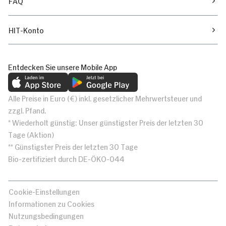
FAQ
HIT-Konto
Entdecken Sie unsere Mobile App
Alle Preise in Euro (€) inkl. gesetzlicher Mehrwertsteuer und
zzgl. Pfand.
* Wiederholt günstig: Unser günstigster Preis der letzten 30
Tage (Aktion)
** Günstigster Preis der letzten 30 Tage
Bio-zertifiziert durch DE-ÖKO-044
Cookie-Einstellungen
Informationen zu Cookies
Nutzungsbedingungen