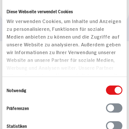
Marke
Diese Webseite verwendet Cookies
alwa
Wir verwenden Cookies, um Inhalte und Anzeigen
zu personalisieren, Funktionen für soziale
Medien anbieten zu können und die Zugriffe auf
unsere Website zu analysieren. Außerdem geben
wir Informationen zu Ihrer Verwendung unserer
Häufig gestellte Fragen
Website an unsere Partner für soziale Medien,
Mehr Informationen in unserem FAQ
Werbung und Analysen weiter. Unsere Partner
kontakt
hit.de
führen diese Informationen möglicherweise mit
Wir beantworten gerne Ihre Fragen
(0228) 42967 0
weiteren Daten zusammen, die Sie ihnen
Einwilligungsauswahl
Montag - Donnerstag: 9 bis 16 Uhr
bereitgestellt haben oder die sie im Rahmen
Notwendig
Freitags: 9 bis 13 Uhr
Ihrer Nutzung der Dienste gesammelt haben.
Folgen Sie uns auf TikTok
Präferenzen
Angebote & Coupons
Statistiken