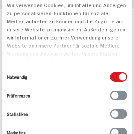
Wir verwenden Cookies, um Inhalte und Anzeigen
zu personalisieren, Funktionen für soziale
Medien anbieten zu können und die Zugriffe auf
Häufig gestellte Fragen
unsere Website zu analysieren. Außerdem geben
Mehr Informationen in unserem FAQ
wir Informationen zu Ihrer Verwendung unserer
kontakt
hit.de
Wir beantworten gerne Ihre Fragen
Website an unsere Partner für soziale Medien,
(0228) 42967 0
Werbung und Analysen weiter. Unsere Partner
Montag - Donnerstag: 9 bis 16 Uhr
führen diese Informationen möglicherweise mit
Freitags: 9 bis 13 Uhr
weiteren Daten zusammen, die Sie ihnen
Einwilligungsauswahl
Folgen Sie uns auf TikTok
bereitgestellt haben oder die sie im Rahmen
Notwendig
Ihrer Nutzung der Dienste gesammelt haben.
Präferenzen
Angebote & Coupons
Rezepte
Statistiken
Sortiment
Marketing