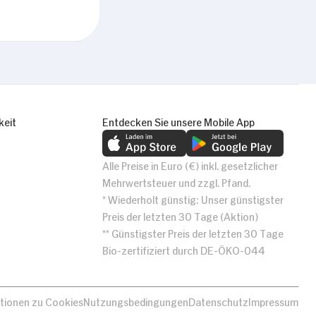
Alle zulassen
keit
Entdecken Sie unsere Mobile App
Alle Preise in Euro (€) inkl. gesetzlicher
Mehrwertsteuer und zzgl. Pfand.
* Wiederholt günstig: Unser günstigster
Preis der letzten 30 Tage (Aktion)
** Günstigster Preis der letzten 30 Tage
Bio-zertifiziert durch DE-ÖKO-044
tionen zu Cookies
Nutzungsbedingungen
Datenschutz
Impressum