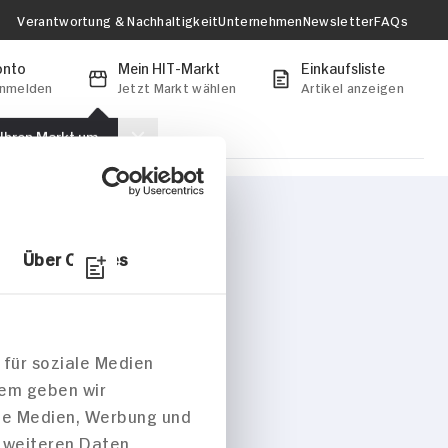
Verantwortung & Nachhaltigkeit
Unternehmen
Newsletter
FAQs
onto
Mein HIT-Markt
Einkaufsliste
anmelden
Jetzt Markt wählen
Artikel anzeigen
 Ihren Markt um
onen zu erhalten.
Markt auswählen