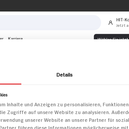
HIT-K
Jetzt 
er
Karriere
Wählen Sie jetzt
lokale Informati