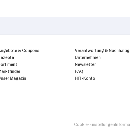
Nur Notwendige erlauben
Angebote & Coupons
Verantwortung & Nachhaltig
Rezepte
Unternehmen
Sortiment
Newsletter
Marktfinder
FAQ
Unser Magazin
HIT-Konto
Cookie-Einstellungen
Informa