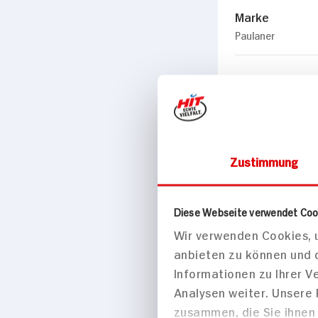
Marke
Paulaner
Passende Re
Hauptspei
Fisch-Burger
Kabeljau im B
Zustimmung