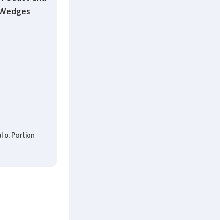
l Wedges
l p. Portion