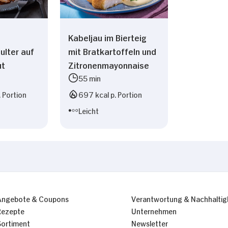
Kabeljau im Bierteig
lter auf
mit Bratkartoffeln und
ut
Zitronenmayonnaise
55 min
. Portion
697 kcal p. Portion
Leicht
Angebote & Coupons
Verantwortung & Nachhaltig
Rezepte
Unternehmen
Sortiment
Newsletter