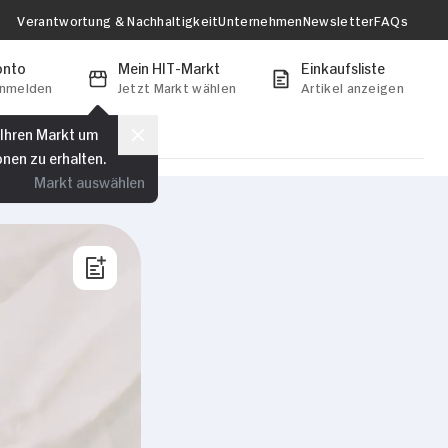
Verantwortung & Nachhaltigkeit
Unternehmen
Newsletter
FAQs
onto
Mein HIT-Markt
Einkaufsliste
anmelden
Jetzt Markt wählen
Artikel anzeigen
 Ihren Markt um
onen zu erhalten.
Markt auswählen