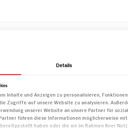
zepte
sen
Hauptspeisen
Vorspe
 mit
Blumenkohl im Bierteig
ierteig
mit Sour Cream
Details