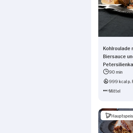
Kohlroulade 
Biersauce un
Petersilienka
90 min
999 kcal p. 
Mittel
Hauptspei