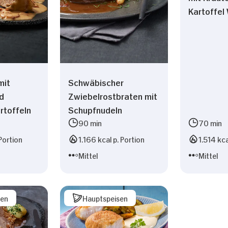
Kartoffe
mit
Schwäbischer
d
Zwiebelrostbraten mit
rtoffeln
Schupfnudeln
90 min
70 min
Portion
1.166 kcal p. Portion
1.514 kca
Mittel
Mittel
sen
Hauptspeisen