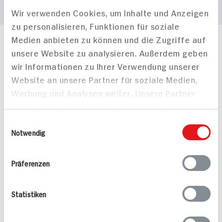
Wir verwenden Cookies, um Inhalte und Anzeigen
zu personalisieren, Funktionen für soziale
Medien anbieten zu können und die Zugriffe auf
Häufig gestellte Fragen
unsere Website zu analysieren. Außerdem geben
Mehr Informationen in unserem FAQ
wir Informationen zu Ihrer Verwendung unserer
kontakt
hit.de
Website an unsere Partner für soziale Medien,
Wir beantworten gerne Ihre Fragen
Werbung und Analysen weiter. Unsere Partner
(0228) 42967 0
führen diese Informationen möglicherweise mit
Montag - Donnerstag: 9 bis 16 Uhr
Freitags: 9 bis 13 Uhr
weiteren Daten zusammen, die Sie ihnen
Einwilligungsauswahl
Folgen Sie uns auf TikTok
bereitgestellt haben oder die sie im Rahmen
Notwendig
Ihrer Nutzung der Dienste gesammelt haben.
Präferenzen
Angebote & Coupons
Statistiken
Rezepte