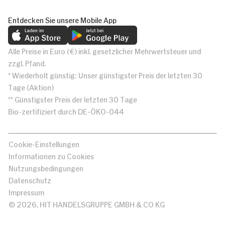
Entdecken Sie unsere Mobile App
Alle Preise in Euro (€) inkl. gesetzlicher Mehrwertsteuer und
zzgl. Pfand.
* Wiederholt günstig: Unser günstigster Preis der letzten 30
Tage (Aktion)
** Günstigster Preis der letzten 30 Tage
Bio-zertifiziert durch DE-ÖKO-044
Cookie-Einstellungen
Informationen zu Cookies
Nutzungsbedingungen
Datenschutz
Impressum
© 2026, HIT HANDELSGRUPPE GMBH & CO KG