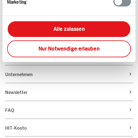
Marketing
Sortiment
Marktfinder
Alle zulassen
Unser Magazin
Nur Notwendige erlauben
Verantwortung & Nachhaltigkeit
Unternehmen
Newsletter
FAQ
HIT-Konto