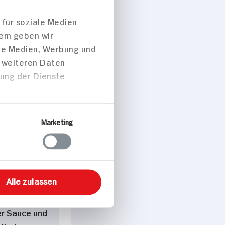
 Käsewürfel
 für soziale Medien
sonen
dem geben wir
ale Medien, Werbung und
 p. Portion
t weiteren Daten
zung der Dienste
sch
Marketing
peisen
Alle zulassen
m Bierteig
er Sauce und