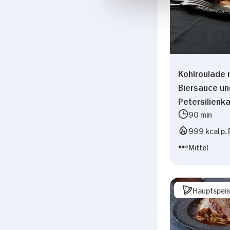
Kohlroulade 
Biersauce un
Petersilienka
90 min
999 kcal p. 
Mittel
Hauptspei