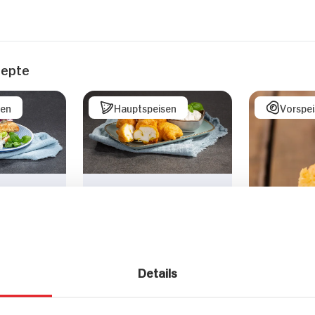
zepte
sen
Hauptspeisen
Vorspe
 mit
Blumenkohl im Bierteig
ierteig
mit Sour Cream
Details