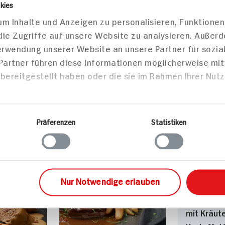
kies
Frittierte
m Inhalte und Anzeigen zu personalisieren, Funktionen
Für 6 Per
die Zugriffe auf unsere Website zu analysieren. Außer
75 min
20 min
Verwendung unserer Website an unsere Partner für sozi
750 kcal p. Portion
285 kcal
 Partner führen diese Informationen möglicherweise mi
Portion
Leicht
Leicht
bereitgestellt haben oder die sie im Rahmen Ihrer Nut
Vegetarisch
Vegetari
Präferenzen
Statistiken
sen
Hauptspeisen
Haupts
Nur Notwendige erlauben
Kabeljau i
mit Kräut