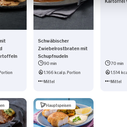
Kartoffe
mit
Schwäbischer
d
Zwiebelrostbraten mit
rtoffeln
Schupfnudeln
90 min
70 min
Portion
1.166 kcal p. Portion
1.514 kca
Mittel
Mittel
sen
Hauptspeisen