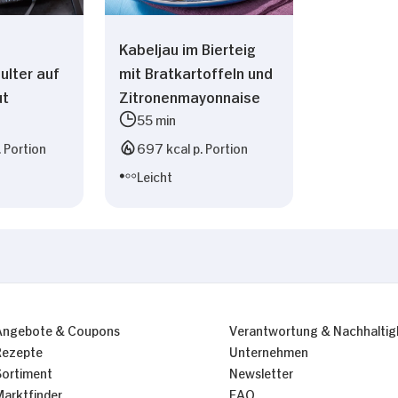
Kabeljau im Bierteig
lter auf
mit Bratkartoffeln und
ut
Zitronenmayonnaise
55 min
. Portion
697 kcal p. Portion
Leicht
Angebote & Coupons
Verantwortung & Nachhaltig
Rezepte
Unternehmen
Sortiment
Newsletter
Marktfinder
FAQ