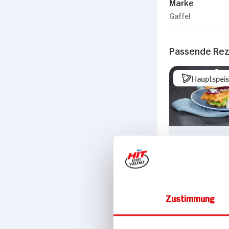
Marke
Gaffel
Passende Re
Hauptspei
Fisch-Burger
Kabeljau im B
Zustimmung