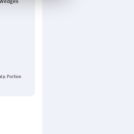
l Wedges
l p. Portion