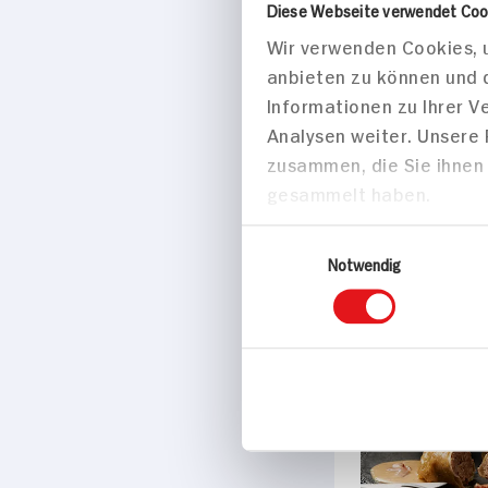
Diese Webseite verwendet Coo
Wir verwenden Cookies, u
anbieten zu können und 
Informationen zu Ihrer 
45 min
Analysen weiter. Unsere
829 kcal p. 
zusammen, die Sie ihnen 
gesammelt haben.
Mittel
Einwilligungsauswahl
Notwendig
Hauptspei