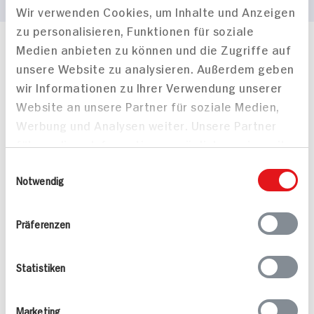
Wir verwenden Cookies, um Inhalte und Anzeigen
zu personalisieren, Funktionen für soziale
Medien anbieten zu können und die Zugriffe auf
Häufig gestellte Fragen
unsere Website zu analysieren. Außerdem geben
Mehr Informationen in unserem FAQ
wir Informationen zu Ihrer Verwendung unserer
kontakt
hit.de
Wir beantworten gerne Ihre Fragen
Website an unsere Partner für soziale Medien,
(0228) 42967 0
Werbung und Analysen weiter. Unsere Partner
Montag - Donnerstag: 9 bis 16 Uhr
führen diese Informationen möglicherweise mit
Freitags: 9 bis 13 Uhr
weiteren Daten zusammen, die Sie ihnen
Einwilligungsauswahl
Folgen Sie uns auf TikTok
bereitgestellt haben oder die sie im Rahmen
Notwendig
Ihrer Nutzung der Dienste gesammelt haben.
Präferenzen
Angebote & Coupons
Rezepte
Statistiken
Sortiment
Marketing