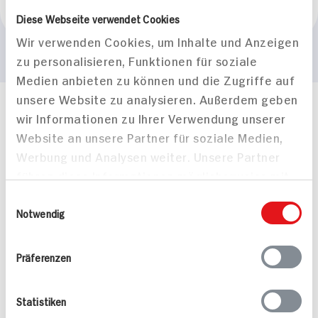
Marke
Diese Webseite verwendet Cookies
Beck's
Wir verwenden Cookies, um Inhalte und Anzeigen
zu personalisieren, Funktionen für soziale
Medien anbieten zu können und die Zugriffe auf
unsere Website zu analysieren. Außerdem geben
Häufig gestellte Fragen
wir Informationen zu Ihrer Verwendung unserer
Mehr Informationen in unserem FAQ
Website an unsere Partner für soziale Medien,
kontakt
hit.de
Werbung und Analysen weiter. Unsere Partner
Wir beantworten gerne Ihre Fragen
führen diese Informationen möglicherweise mit
(0228) 42967 0
weiteren Daten zusammen, die Sie ihnen
Einwilligungsauswahl
Montag - Donnerstag: 9 bis 16 Uhr
bereitgestellt haben oder die sie im Rahmen
Notwendig
Freitags: 9 bis 13 Uhr
Ihrer Nutzung der Dienste gesammelt haben.
Folgen Sie uns auf TikTok
Präferenzen
Angebote & Coupons
Statistiken