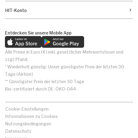
HIT-Konto
Entdecken Sie unsere Mobile App
Alle Preise in Euro (€) inkl. gesetzlicher Mehrwertsteuer und
zzgl. Pfand.
* Wiederholt günstig: Unser günstigster Preis der letzten 30
Tage (Aktion)
** Günstigster Preis der letzten 30 Tage
Bio-zertifiziert durch DE-ÖKO-044
Cookie-Einstellungen
Informationen zu Cookies
Nutzungsbedingungen
Datenschutz
Impressum