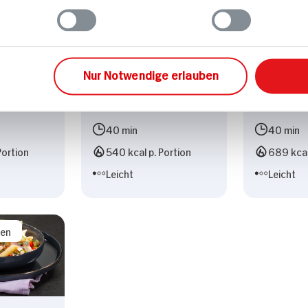
Nur Notwendige erlauben
en für 4
40 min
40 min
Portion
540 kcal p. Portion
689 kcal
Leicht
Leicht
sen