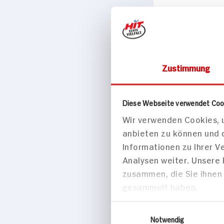
Eigenschaften
Vegan
Marke
Rügenwalder Müh
Zustimmung
Passende Re
Diese Webseite verwendet Coo
Wir verwenden Cookies, u
Hauptspei
anbieten zu können und 
Informationen zu Ihrer 
Analysen weiter. Unsere
zusammen, die Sie ihnen 
gesammelt haben.
Einwilligungsauswahl
Notwendig