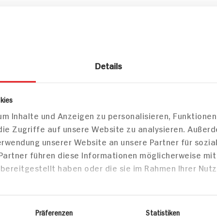
le
Details
zepte
kies
m Inhalte und Anzeigen zu personalisieren, Funktionen
sen
Hauptspeisen
Haupts
die Zugriffe auf unsere Website zu analysieren. Außer
Verwendung unserer Website an unsere Partner für sozi
 Partner führen diese Informationen möglicherweise mi
bereitgestellt haben oder die sie im Rahmen Ihrer Nut
Caipirinha
Kabeljaufi
Brathähnchen mit
baskischer
Präferenzen
Statistiken
Kartoffelsalat
Personen