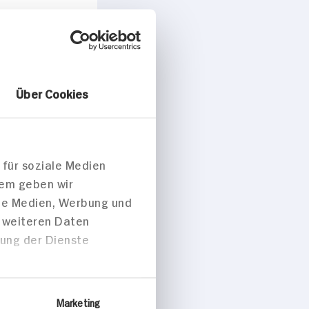
Über Cookies
 für soziale Medien
peisen
dem geben wir
ale Medien, Werbung und
t weiteren Daten
zung der Dienste
let nach
 Art für 2
Marketing