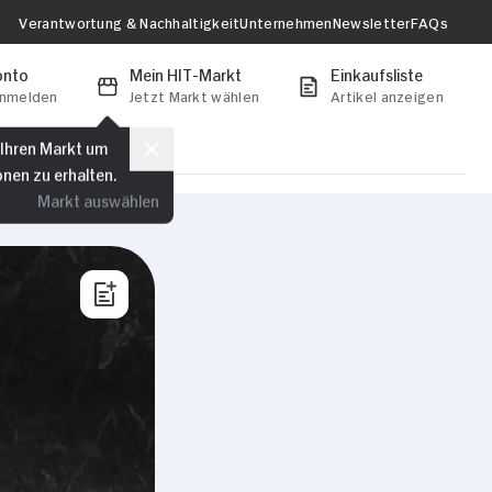
Verantwortung & Nachhaltigkeit
Unternehmen
Newsletter
FAQs
onto
Mein HIT-Markt
Einkaufsliste
anmelden
Jetzt Markt wählen
Artikel anzeigen
 Ihren Markt um
onen zu erhalten.
Markt auswählen