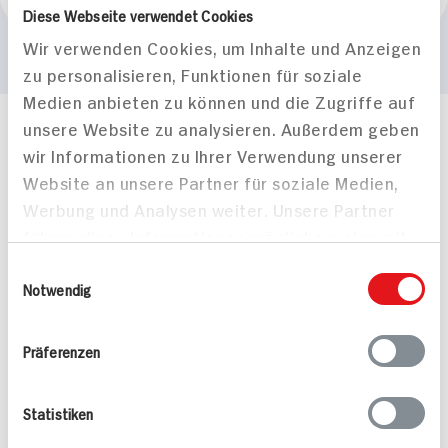
Mischau
Diese Webseite verwendet Cookies
Wir verwenden Cookies, um Inhalte und Anzeigen
zu personalisieren, Funktionen für soziale
Medien anbieten zu können und die Zugriffe auf
unsere Website zu analysieren. Außerdem geben
Häufig gestellte Fragen
wir Informationen zu Ihrer Verwendung unserer
Mehr Informationen in unserem FAQ
Website an unsere Partner für soziale Medien,
kontakt
hit.de
Werbung und Analysen weiter. Unsere Partner
Wir beantworten gerne Ihre Fragen
führen diese Informationen möglicherweise mit
(0228) 42967 0
Montag - Donnerstag: 9 bis 16 Uhr
weiteren Daten zusammen, die Sie ihnen
Einwilligungsauswahl
Freitags: 9 bis 13 Uhr
bereitgestellt haben oder die sie im Rahmen
Notwendig
Folgen Sie uns auf TikTok
Ihrer Nutzung der Dienste gesammelt haben.
Präferenzen
Angebote & Coupons
Statistiken
Rezepte