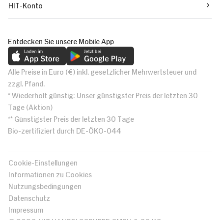
HIT-Konto
Entdecken Sie unsere Mobile App
Alle Preise in Euro (€) inkl. gesetzlicher Mehrwertsteuer und
zzgl. Pfand.
* Wiederholt günstig: Unser günstigster Preis der letzten 30
Tage (Aktion)
** Günstigster Preis der letzten 30 Tage
Bio-zertifiziert durch DE-ÖKO-044
Cookie-Einstellungen
Informationen zu Cookies
Nutzungsbedingungen
Datenschutz
Impressum