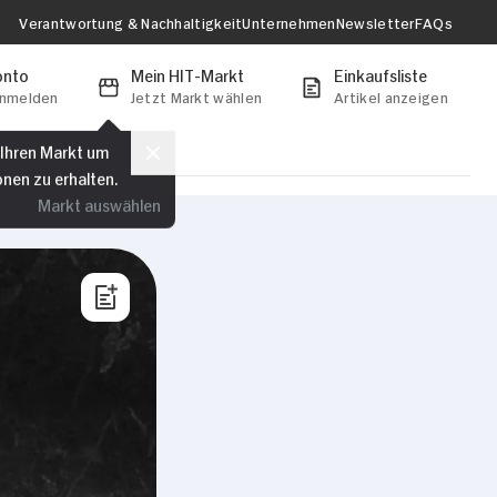
Verantwortung & Nachhaltigkeit
Unternehmen
Newsletter
FAQs
onto
Mein HIT-Markt
Einkaufsliste
anmelden
Jetzt Markt wählen
Artikel anzeigen
 Ihren Markt um
onen zu erhalten.
Markt auswählen