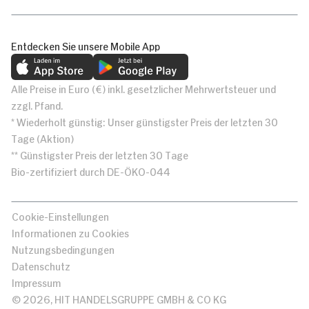
Entdecken Sie unsere Mobile App
Alle Preise in Euro (€) inkl. gesetzlicher Mehrwertsteuer und
zzgl. Pfand.
* Wiederholt günstig: Unser günstigster Preis der letzten 30
Tage (Aktion)
** Günstigster Preis der letzten 30 Tage
Bio-zertifiziert durch DE-ÖKO-044
Cookie-Einstellungen
Informationen zu Cookies
Nutzungsbedingungen
Datenschutz
Impressum
© 2026, HIT HANDELSGRUPPE GMBH & CO KG