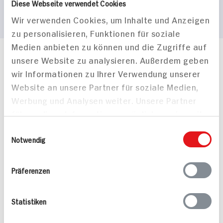
Diese Webseite verwendet Cookies
Wir verwenden Cookies, um Inhalte und Anzeigen
zu personalisieren, Funktionen für soziale
Medien anbieten zu können und die Zugriffe auf
unsere Website zu analysieren. Außerdem geben
Häufig gestellte Fragen
wir Informationen zu Ihrer Verwendung unserer
Mehr Informationen in unserem FAQ
kontakt
hit.de
Website an unsere Partner für soziale Medien,
Wir beantworten gerne Ihre Fragen
Werbung und Analysen weiter. Unsere Partner
(0228) 42967 0
führen diese Informationen möglicherweise mit
Montag - Donnerstag: 9 bis 16 Uhr
weiteren Daten zusammen, die Sie ihnen
Einwilligungsauswahl
Freitags: 9 bis 13 Uhr
bereitgestellt haben oder die sie im Rahmen
Notwendig
Folgen Sie uns auf TikTok
Ihrer Nutzung der Dienste gesammelt haben.
Präferenzen
Angebote & Coupons
Statistiken
Rezepte