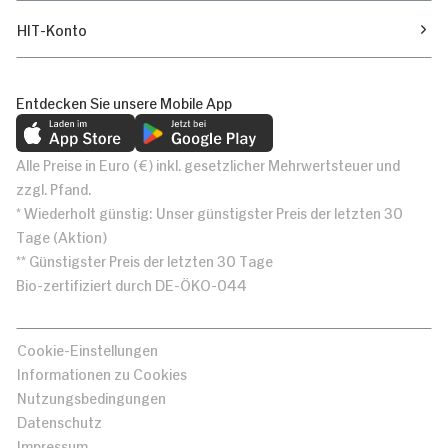
HIT-Konto
Entdecken Sie unsere Mobile App
Alle Preise in Euro (€) inkl. gesetzlicher Mehrwertsteuer und
zzgl. Pfand.
* Wiederholt günstig: Unser günstigster Preis der letzten 30
Tage (Aktion)
** Günstigster Preis der letzten 30 Tage
Bio-zertifiziert durch DE-ÖKO-044
Cookie-Einstellungen
Informationen zu Cookies
Nutzungsbedingungen
Datenschutz
Impressum