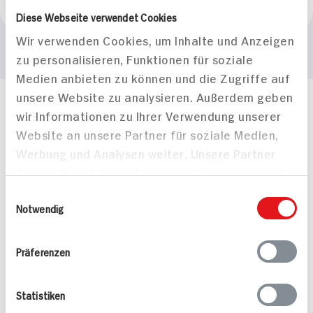
Blumberg
Diese Webseite verwendet Cookies
Wir verwenden Cookies, um Inhalte und Anzeigen
zu personalisieren, Funktionen für soziale
Medien anbieten zu können und die Zugriffe auf
unsere Website zu analysieren. Außerdem geben
Häufig gestellte Fragen
wir Informationen zu Ihrer Verwendung unserer
Mehr Informationen in unserem FAQ
Website an unsere Partner für soziale Medien,
kontakt
hit.de
Werbung und Analysen weiter. Unsere Partner
Wir beantworten gerne Ihre Fragen
führen diese Informationen möglicherweise mit
(0228) 42967 0
weiteren Daten zusammen, die Sie ihnen
Montag - Donnerstag: 9 bis 16 Uhr
Einwilligungsauswahl
bereitgestellt haben oder die sie im Rahmen
Notwendig
Freitags: 9 bis 13 Uhr
Ihrer Nutzung der Dienste gesammelt haben.
Folgen Sie uns auf TikTok
Präferenzen
Angebote & Coupons
Statistiken