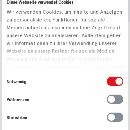
Diese Webseite verwendet Cookies
Wir verwenden Cookies, um Inhalte und Anzeigen
zu personalisieren, Funktionen für soziale
Medien anbieten zu können und die Zugriffe auf
unsere Website zu analysieren. Außerdem geben
Häufig gestellte Fragen
wir Informationen zu Ihrer Verwendung unserer
Mehr Informationen in unserem FAQ
kontakt
hit.de
Website an unsere Partner für soziale Medien,
Wir beantworten gerne Ihre Fragen
Werbung und Analysen weiter. Unsere Partner
(0228) 42967 0
führen diese Informationen möglicherweise mit
Montag - Donnerstag: 9 bis 16 Uhr
weiteren Daten zusammen, die Sie ihnen
Einwilligungsauswahl
Freitags: 9 bis 13 Uhr
bereitgestellt haben oder die sie im Rahmen
Notwendig
Folgen Sie uns auf TikTok
Ihrer Nutzung der Dienste gesammelt haben.
Präferenzen
Angebote & Coupons
Statistiken
Rezepte