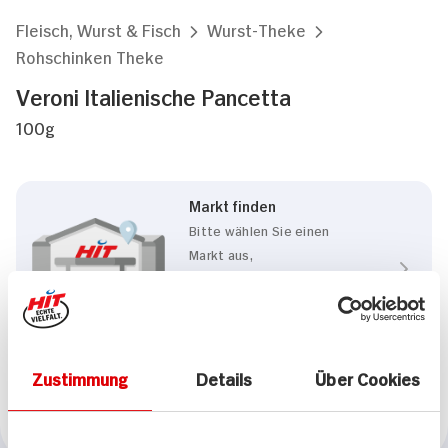
Fleisch, Wurst & Fisch
Wurst-Theke
Rohschinken Theke
Veroni Italienische Pancetta
100g
Markt finden
Bitte wählen Sie einen
Markt aus,
um lokale Informationen zu
sehen.
Zum Marktfinder
Zustimmung
Details
Über Cookies
Marke
Veroni