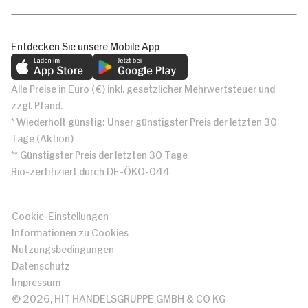
Entdecken Sie unsere Mobile App
Alle Preise in Euro (€) inkl. gesetzlicher Mehrwertsteuer und
zzgl. Pfand.
* Wiederholt günstig: Unser günstigster Preis der letzten 30
Tage (Aktion)
** Günstigster Preis der letzten 30 Tage
Bio-zertifiziert durch DE-ÖKO-044
Cookie-Einstellungen
Informationen zu Cookies
Nutzungsbedingungen
Datenschutz
Impressum
© 2026, HIT HANDELSGRUPPE GMBH & CO KG