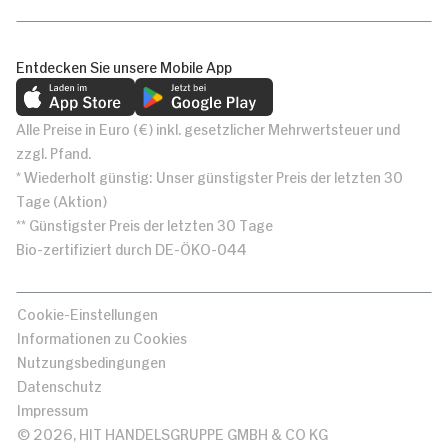
Entdecken Sie unsere Mobile App
Alle Preise in Euro (€) inkl. gesetzlicher Mehrwertsteuer und
zzgl. Pfand.
* Wiederholt günstig: Unser günstigster Preis der letzten 30
Tage (Aktion)
** Günstigster Preis der letzten 30 Tage
Bio-zertifiziert durch DE-ÖKO-044
Cookie-Einstellungen
Informationen zu Cookies
Nutzungsbedingungen
Datenschutz
Impressum
© 2026, HIT HANDELSGRUPPE GMBH & CO KG