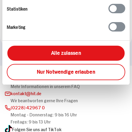
Marokkanische
Statistiken
Linsensuppe
50 min
Marketing
614 kcal p. Portion
Leicht
Alle zulassen
Nur Notwendige erlauben
Häufig gestellte Fragen
Mehr Informationen in unserem FAQ
kontakt
hit.de
Wir beantworten gerne Ihre Fragen
(0228) 42967 0
Montag - Donnerstag: 9 bis 16 Uhr
Freitags: 9 bis 13 Uhr
Folgen Sie uns auf TikTok