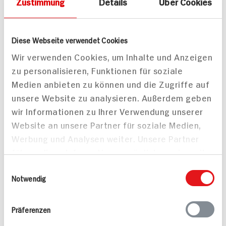
Zustimmung
Details
Über Cookies
Diese Webseite verwendet Cookies
Wir verwenden Cookies, um Inhalte und Anzeigen
zu personalisieren, Funktionen für soziale
Kabeljau Rückenfilet
Linsen-Rote Beete Salat
auf Spinat Linsen
mit Valess
Medien anbieten zu können und die Zugriffe auf
Steakstreifen
unsere Website zu analysieren. Außerdem geben
40 min
wir Informationen zu Ihrer Verwendung unserer
85 min
449 kcal p. Portion
Website an unsere Partner für soziale Medien,
793 kcal p. Portion
Leicht
Werbung und Analysen weiter. Unsere Partner
Leicht
Vegetarisch
führen diese Informationen möglicherweise mit
weiteren Daten zusammen, die Sie ihnen
Einwilligungsauswahl
bereitgestellt haben oder die sie im Rahmen
Notwendig
Ihrer Nutzung der Dienste gesammelt haben.
Präferenzen