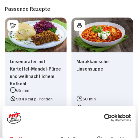
Passende Rezepte
Linsenbraten mit
Marokkanische
Kartoffel-Mandel-Püree
Linsensuppe
und weihnachtlichem
Rotkohl
65 min
984 kcal p. Portion
50 min
Leicht
614 kcal p. Portion
Vegan
Leicht
Vegetarisch
Vegetarisch