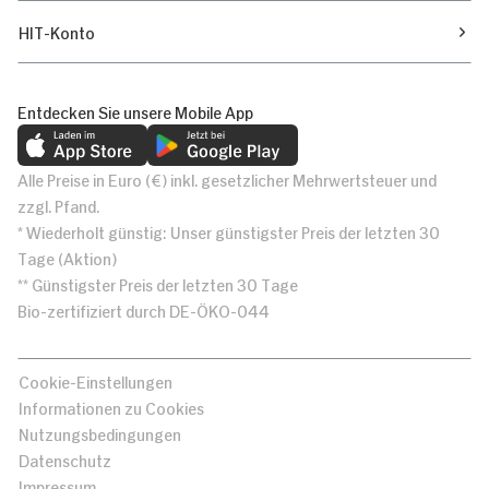
HIT-Konto
Entdecken Sie unsere Mobile App
Alle Preise in Euro (€) inkl. gesetzlicher Mehrwertsteuer und
zzgl. Pfand.
* Wiederholt günstig: Unser günstigster Preis der letzten 30
Tage (Aktion)
** Günstigster Preis der letzten 30 Tage
Bio-zertifiziert durch DE-ÖKO-044
Cookie-Einstellungen
Informationen zu Cookies
Nutzungsbedingungen
Datenschutz
Impressum