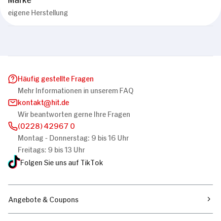
eigene Herstellung
Diese Webseite verwendet Cookies
Wir verwenden Cookies, um Inhalte und Anzeigen
zu personalisieren, Funktionen für soziale
Medien anbieten zu können und die Zugriffe auf
unsere Website zu analysieren. Außerdem geben
Häufig gestellte Fragen
wir Informationen zu Ihrer Verwendung unserer
Mehr Informationen in unserem FAQ
Website an unsere Partner für soziale Medien,
kontakt
hit.de
Werbung und Analysen weiter. Unsere Partner
Wir beantworten gerne Ihre Fragen
führen diese Informationen möglicherweise mit
(0228) 42967 0
weiteren Daten zusammen, die Sie ihnen
Montag - Donnerstag: 9 bis 16 Uhr
Einwilligungsauswahl
bereitgestellt haben oder die sie im Rahmen
Notwendig
Freitags: 9 bis 13 Uhr
Ihrer Nutzung der Dienste gesammelt haben.
Folgen Sie uns auf TikTok
Präferenzen
Angebote & Coupons
Statistiken