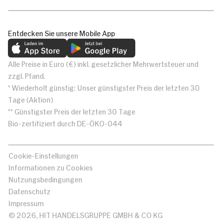
Entdecken Sie unsere Mobile App
Alle Preise in Euro (€) inkl. gesetzlicher Mehrwertsteuer und
zzgl. Pfand.
* Wiederholt günstig: Unser günstigster Preis der letzten 30
Tage (Aktion)
** Günstigster Preis der letzten 30 Tage
Bio-zertifiziert durch DE-ÖKO-044
Cookie-Einstellungen
Informationen zu Cookies
Nutzungsbedingungen
Datenschutz
Impressum
© 2026, HIT HANDELSGRUPPE GMBH & CO KG