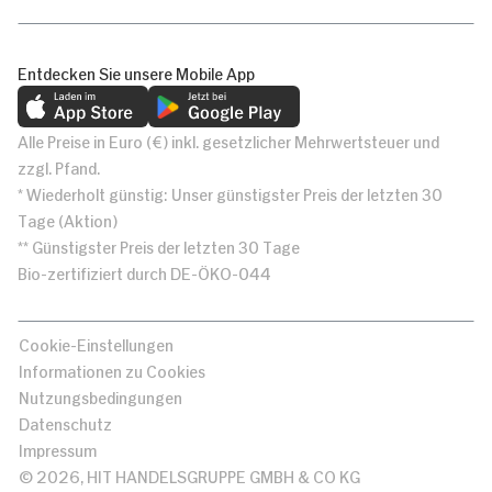
Entdecken Sie unsere Mobile App
Alle Preise in Euro (€) inkl. gesetzlicher Mehrwertsteuer und
zzgl. Pfand.
* Wiederholt günstig: Unser günstigster Preis der letzten 30
Tage (Aktion)
** Günstigster Preis der letzten 30 Tage
Bio-zertifiziert durch DE-ÖKO-044
Cookie-Einstellungen
Informationen zu Cookies
Nutzungsbedingungen
Datenschutz
Impressum
© 2026, HIT HANDELSGRUPPE GMBH & CO KG