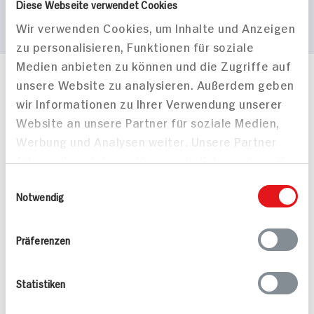
Diese Webseite verwendet Cookies
Wir verwenden Cookies, um Inhalte und Anzeigen
zu personalisieren, Funktionen für soziale
Medien anbieten zu können und die Zugriffe auf
unsere Website zu analysieren. Außerdem geben
Häufig gestellte Fragen
wir Informationen zu Ihrer Verwendung unserer
Mehr Informationen in unserem FAQ
kontakt
hit.de
Website an unsere Partner für soziale Medien,
Wir beantworten gerne Ihre Fragen
Werbung und Analysen weiter. Unsere Partner
(0228) 42967 0
führen diese Informationen möglicherweise mit
Montag - Donnerstag: 9 bis 16 Uhr
weiteren Daten zusammen, die Sie ihnen
Einwilligungsauswahl
Freitags: 9 bis 13 Uhr
bereitgestellt haben oder die sie im Rahmen
Notwendig
Folgen Sie uns auf TikTok
Ihrer Nutzung der Dienste gesammelt haben.
Präferenzen
Angebote & Coupons
Statistiken
Rezepte