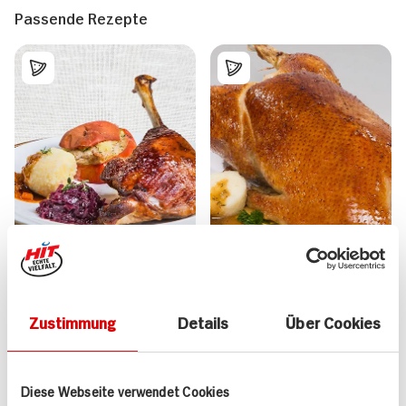
Passende Rezepte
Zustimmung
Details
Über Cookies
Gänsekeule mit
Gänsebrust mit
Orangen-Beifuß-Sauce,
fruchtigem Rotkohl und
Holunderrotkohl und
Knödeln
Diese Webseite verwendet Cookies
Bratapfel