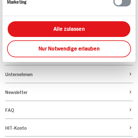
Marketing
Sortiment
Marktfinder
Alle zulassen
Unser Magazin
Nur Notwendige erlauben
Verantwortung & Nachhaltigkeit
Unternehmen
Newsletter
FAQ
HIT-Konto