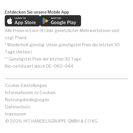
Entdecken Sie unsere Mobile App
Alle Preise in Euro (€) inkl. gesetzlicher Mehrwertsteuer und
zzgl. Pfand.
* Wiederholt günstig: Unser günstigster Preis der letzten 30
Tage (Aktion)
** Günstigster Preis der letzten 30 Tage
Bio-zertifiziert durch DE-ÖKO-044
Cookie-Einstellungen
Informationen zu Cookies
Nutzungsbedingungen
Datenschutz
Impressum
© 2026, HIT HANDELSGRUPPE GMBH & CO KG