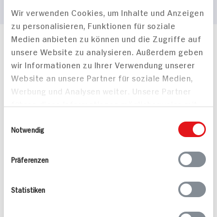
Wir verwenden Cookies, um Inhalte und Anzeigen
zu personalisieren, Funktionen für soziale
Medien anbieten zu können und die Zugriffe auf
Häufig gestellte Fragen
unsere Website zu analysieren. Außerdem geben
Mehr Informationen in unserem FAQ
wir Informationen zu Ihrer Verwendung unserer
kontakt
hit.de
Website an unsere Partner für soziale Medien,
Wir beantworten gerne Ihre Fragen
Werbung und Analysen weiter. Unsere Partner
(0228) 42967 0
führen diese Informationen möglicherweise mit
Montag - Donnerstag: 9 bis 16 Uhr
Freitags: 9 bis 13 Uhr
weiteren Daten zusammen, die Sie ihnen
Einwilligungsauswahl
Folgen Sie uns auf TikTok
bereitgestellt haben oder die sie im Rahmen
Notwendig
Ihrer Nutzung der Dienste gesammelt haben.
Präferenzen
Angebote & Coupons
Statistiken
Rezepte