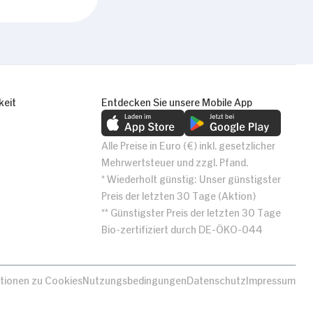
keit
Entdecken Sie unsere Mobile App
Alle Preise in Euro (€) inkl. gesetzlicher
Mehrwertsteuer und zzgl. Pfand.
* Wiederholt günstig: Unser günstigster
Preis der letzten 30 Tage (Aktion)
** Günstigster Preis der letzten 30 Tage
Bio-zertifiziert durch DE-ÖKO-044
tionen zu Cookies
Nutzungsbedingungen
Datenschutz
Impressum