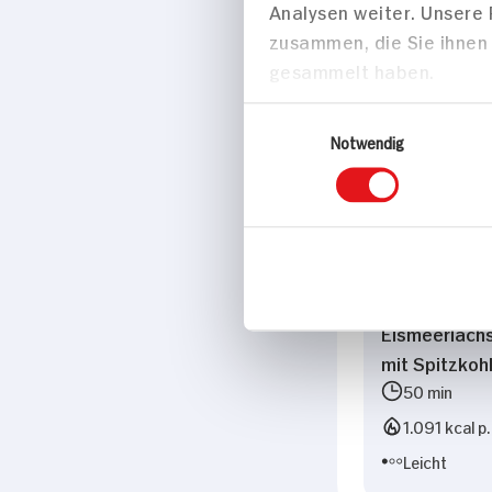
Analysen weiter. Unsere
Marke
zusammen, die Sie ihnen 
Negroni
gesammelt haben.
Einwilligungsauswahl
Passende Re
Notwendig
Hauptspei
Eismeerlachs
mit Spitzkoh
50 min
1.091 kcal p.
Leicht