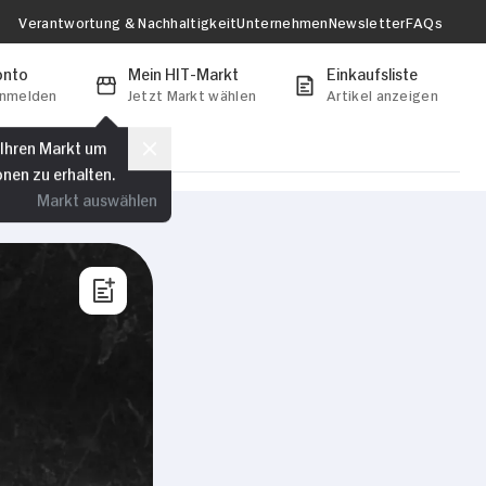
Verantwortung & Nachhaltigkeit
Unternehmen
Newsletter
FAQs
onto
Mein HIT-Markt
Einkaufsliste
anmelden
Jetzt Markt wählen
Artikel anzeigen
 Ihren Markt um
onen zu erhalten.
Markt auswählen