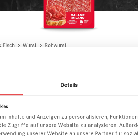
& Fisch
Wurst
Rohwurst
alame Milano
Details
Markt finden
Bitte wählen Sie einen Markt aus,
kies
um lokale Informationen zu sehen.
m Inhalte und Anzeigen zu personalisieren, Funktionen
Zum Marktfinder
die Zugriffe auf unsere Website zu analysieren. Außer
Verwendung unserer Website an unsere Partner für sozi