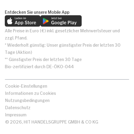
Entdecken Sie unsere Mobile App
Alle Preise in Euro (€) inkl. gesetzlicher Mehrwertsteuer und
zzgl. Pfand.
* Wiederholt günstig: Unser günstigster Preis der letzten 30
Tage (Aktion)
** Günstigster Preis der letzten 30 Tage
Bio-zertifiziert durch DE-ÖKO-044
Cookie-Einstellungen
Informationen zu Cookies
Nutzungsbedingungen
Datenschutz
Impressum
© 2026, HIT HANDELSGRUPPE GMBH & CO KG