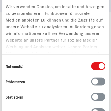
Wir verwenden Cookies, um Inhalte und Anzeigen
zu personalisieren, Funktionen für soziale
Medien anbieten zu können und die Zugriffe auf
Häufig gestellte Fragen
unsere Website zu analysieren. Außerdem geben
Mehr Informationen in unserem FAQ
wir Informationen zu Ihrer Verwendung unserer
kontakt
hit.de
Website an unsere Partner für soziale Medien,
Wir beantworten gerne Ihre Fragen
Werbung und Analysen weiter. Unsere Partner
(0228) 42967 0
führen diese Informationen möglicherweise mit
Montag - Donnerstag: 9 bis 16 Uhr
Freitags: 9 bis 13 Uhr
weiteren Daten zusammen, die Sie ihnen
Einwilligungsauswahl
Folgen Sie uns auf TikTok
bereitgestellt haben oder die sie im Rahmen
Notwendig
Ihrer Nutzung der Dienste gesammelt haben.
Präferenzen
Angebote & Coupons
Statistiken
Rezepte