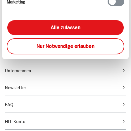
Marketing
Sortiment
Marktfinder
Alle zulassen
Unser Magazin
Nur Notwendige erlauben
Verantwortung & Nachhaltigkeit
Unternehmen
Newsletter
FAQ
HIT-Konto