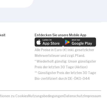
keit
Entdecken Sie unsere Mobile App
Alle Preise in Euro (€) inkl. gesetzlicher
Mehrwertsteuer und zzgl. Pfand.
* Wiederholt günstig: Unser günstigster
Preis der letzten 30 Tage (Aktion)
** Günstigster Preis der letzten 30 Tage
Bio-zertifiziert durch DE-ÖKO-044
tionen zu Cookies
Nutzungsbedingungen
Datenschutz
Impressum