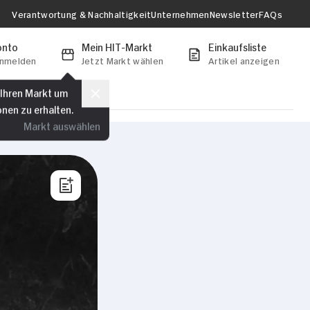
Verantwortung & Nachhaltigkeit
Unternehmen
Newsletter
FAQs
onto
Mein HIT-Markt
Einkaufsliste
anmelden
Jetzt Markt wählen
Artikel anzeigen
 Ihren Markt um
onen zu erhalten.
Markt auswählen