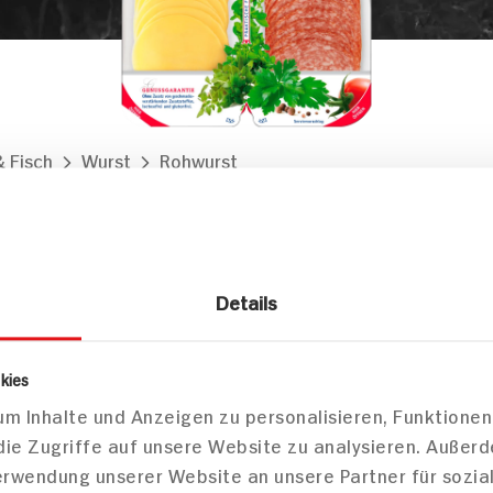
& Fisch
Wurst
Rohwurst
nger Thüringer Duett
Details
Markt finden
Bitte wählen Sie einen Markt aus,
kies
um lokale Informationen zu sehen.
m Inhalte und Anzeigen zu personalisieren, Funktionen
Zum Marktfinder
die Zugriffe auf unsere Website zu analysieren. Außer
Verwendung unserer Website an unsere Partner für sozi