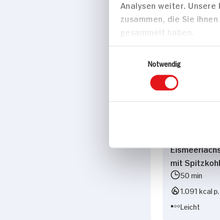
Analysen weiter. Unsere
Marke
zusammen, die Sie ihnen 
Die Thüringer
gesammelt haben.
Einwilligungsauswahl
Passende Re
Notwendig
Hauptspei
Eismeerlachs
mit Spitzkoh
50 min
1.091 kcal p.
Leicht