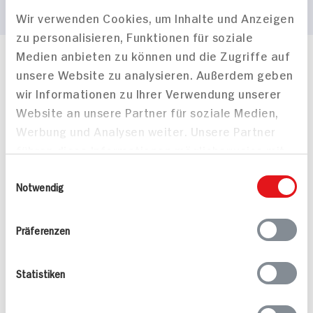
Wir verwenden Cookies, um Inhalte und Anzeigen
zu personalisieren, Funktionen für soziale
Medien anbieten zu können und die Zugriffe auf
Häufig gestellte Fragen
unsere Website zu analysieren. Außerdem geben
Mehr Informationen in unserem FAQ
wir Informationen zu Ihrer Verwendung unserer
kontakt
hit.de
Website an unsere Partner für soziale Medien,
Wir beantworten gerne Ihre Fragen
Werbung und Analysen weiter. Unsere Partner
(0228) 42967 0
führen diese Informationen möglicherweise mit
Montag - Donnerstag: 9 bis 16 Uhr
Freitags: 9 bis 13 Uhr
weiteren Daten zusammen, die Sie ihnen
Einwilligungsauswahl
Folgen Sie uns auf TikTok
bereitgestellt haben oder die sie im Rahmen
Notwendig
Ihrer Nutzung der Dienste gesammelt haben.
Präferenzen
Angebote & Coupons
Statistiken
Rezepte