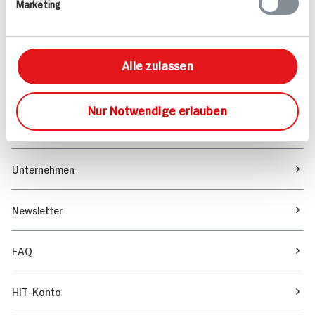
Marketing
Sortiment
Marktfinder
Alle zulassen
Unser Magazin
Nur Notwendige erlauben
Verantwortung & Nachhaltigkeit
Unternehmen
Newsletter
FAQ
HIT-Konto