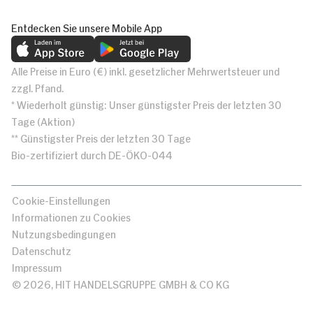
Entdecken Sie unsere Mobile App
Alle Preise in Euro (€) inkl. gesetzlicher Mehrwertsteuer und
zzgl. Pfand.
* Wiederholt günstig: Unser günstigster Preis der letzten 30
Tage (Aktion)
** Günstigster Preis der letzten 30 Tage
Bio-zertifiziert durch DE-ÖKO-044
Cookie-Einstellungen
Informationen zu Cookies
Nutzungsbedingungen
Datenschutz
Impressum
© 2026, HIT HANDELSGRUPPE GMBH & CO KG