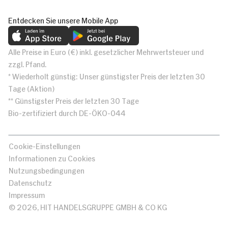
Entdecken Sie unsere Mobile App
Alle Preise in Euro (€) inkl. gesetzlicher Mehrwertsteuer und
zzgl. Pfand.
* Wiederholt günstig: Unser günstigster Preis der letzten 30
Tage (Aktion)
** Günstigster Preis der letzten 30 Tage
Bio-zertifiziert durch DE-ÖKO-044
Cookie-Einstellungen
Informationen zu Cookies
Nutzungsbedingungen
Datenschutz
Impressum
© 2026, HIT HANDELSGRUPPE GMBH & CO KG