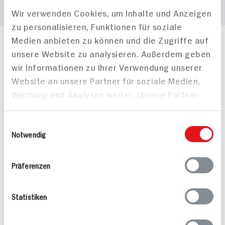
Wir verwenden Cookies, um Inhalte und Anzeigen
zu personalisieren, Funktionen für soziale
Medien anbieten zu können und die Zugriffe auf
Häufig gestellte Fragen
unsere Website zu analysieren. Außerdem geben
Mehr Informationen in unserem FAQ
wir Informationen zu Ihrer Verwendung unserer
kontakt
hit.de
Website an unsere Partner für soziale Medien,
Wir beantworten gerne Ihre Fragen
Werbung und Analysen weiter. Unsere Partner
(0228) 42967 0
führen diese Informationen möglicherweise mit
Montag - Donnerstag: 9 bis 16 Uhr
Freitags: 9 bis 13 Uhr
weiteren Daten zusammen, die Sie ihnen
Einwilligungsauswahl
Folgen Sie uns auf TikTok
bereitgestellt haben oder die sie im Rahmen
Notwendig
Ihrer Nutzung der Dienste gesammelt haben.
Präferenzen
Angebote & Coupons
Statistiken
Rezepte