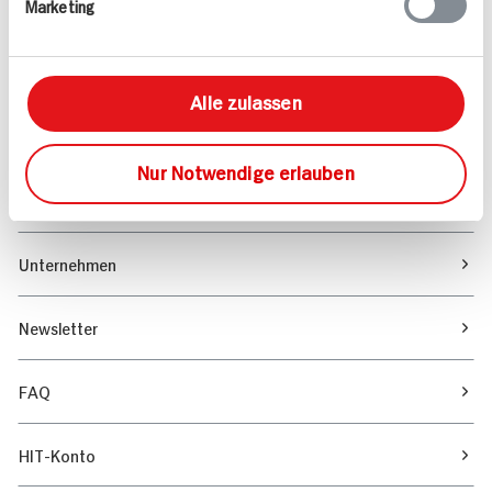
Marketing
Sortiment
Marktfinder
Alle zulassen
Unser Magazin
Nur Notwendige erlauben
Verantwortung & Nachhaltigkeit
Unternehmen
Newsletter
FAQ
HIT-Konto