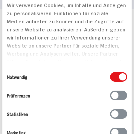
Wir verwenden Cookies, um Inhalte und Anzeigen
zu personalisieren, Funktionen für soziale
Medien anbieten zu können und die Zugriffe auf
Häufig gestellte Fragen
unsere Website zu analysieren. Außerdem geben
Mehr Informationen in unserem FAQ
wir Informationen zu Ihrer Verwendung unserer
kontakt
hit.de
Wir beantworten gerne Ihre Fragen
Website an unsere Partner für soziale Medien,
(0228) 42967 0
Werbung und Analysen weiter. Unsere Partner
Montag - Donnerstag: 9 bis 16 Uhr
führen diese Informationen möglicherweise mit
Freitags: 9 bis 13 Uhr
weiteren Daten zusammen, die Sie ihnen
Einwilligungsauswahl
Folgen Sie uns auf TikTok
bereitgestellt haben oder die sie im Rahmen
Notwendig
Ihrer Nutzung der Dienste gesammelt haben.
Präferenzen
Angebote & Coupons
Rezepte
Statistiken
Sortiment
Marketing