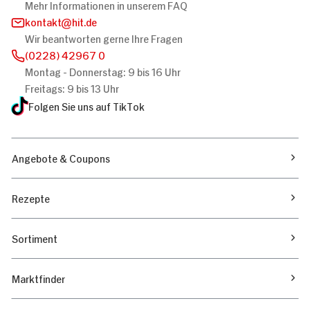
Mehr Informationen in unserem FAQ
Ihrer Nutzung der Dienste gesammelt haben.
kontakt
hit.de
Präferenzen
Wir beantworten gerne Ihre Fragen
(0228) 42967 0
Montag - Donnerstag: 9 bis 16 Uhr
Statistiken
Freitags: 9 bis 13 Uhr
Folgen Sie uns auf TikTok
Marketing
Angebote & Coupons
Alle zulassen
Rezepte
Nur Notwendige erlauben
Sortiment
Marktfinder