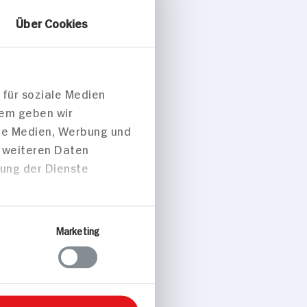
Über Cookies
 für soziale Medien
dem geben wir
peisen
ale Medien, Werbung und
t weiteren Daten
zung der Dienste
ue mit
n Würstchen
Marketing
al p. Portion