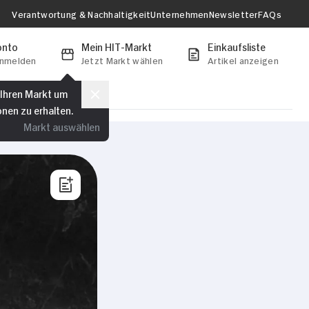
Verantwortung & Nachhaltigkeit
Unternehmen
Newsletter
FAQs
onto
Mein HIT-Markt
Einkaufsliste
anmelden
Jetzt Markt wählen
Artikel anzeigen
 Ihren Markt um
onen zu erhalten.
Markt auswählen