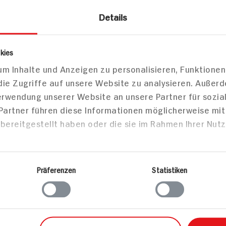
Details
kies
zepte
m Inhalte und Anzeigen zu personalisieren, Funktionen
die Zugriffe auf unsere Website zu analysieren. Außer
sen
Hauptspeisen
Haupts
Verwendung unserer Website an unsere Partner für sozi
 Partner führen diese Informationen möglicherweise mi
bereitgestellt haben oder die sie im Rahmen Ihrer Nut
Würstchen mit
Käsefond
ste mal
Nudelsalat und
gegrillte
Präferenzen
Statistiken
pikantem Paprika-
Auberginen-Dip
90 min
65 min
Portion
2.007 kcal p. Portion
2.947 kc