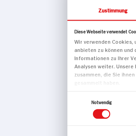
Marke
Zustimmung
Die Thüringer
Diese Webseite verwendet Coo
Passende Re
Wir verwenden Cookies, u
anbieten zu können und 
Hauptspei
Informationen zu Ihrer 
Analysen weiter. Unsere
zusammen, die Sie ihnen 
gesammelt haben.
Nürnberger
Einwilligungsauswahl
Rostbratwür
Notwendig
anders
337 kcal p. 