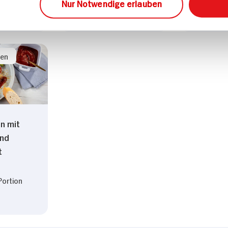
Nur Notwendige erlauben
Leicht
Mittel
sen
en mit
und
t
Portion