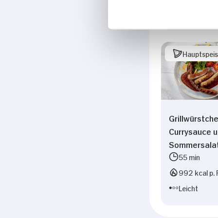
Leicht
Hauptspei
Grillwürstch
Currysauce 
Sommersala
55 min
992 kcal p. 
Leicht