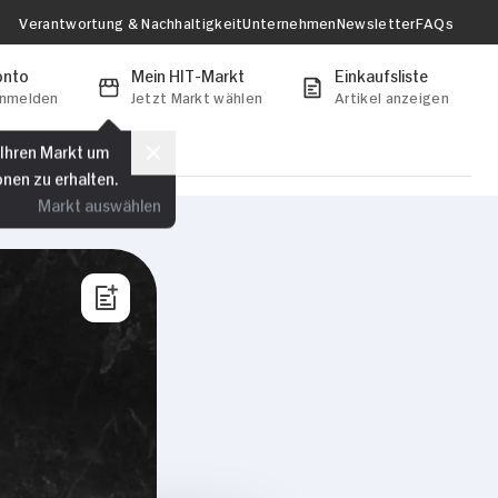
Verantwortung & Nachhaltigkeit
Unternehmen
Newsletter
FAQs
onto
Mein HIT-Markt
Einkaufsliste
anmelden
Jetzt Markt wählen
Artikel anzeigen
 Ihren Markt um
onen zu erhalten.
Markt auswählen