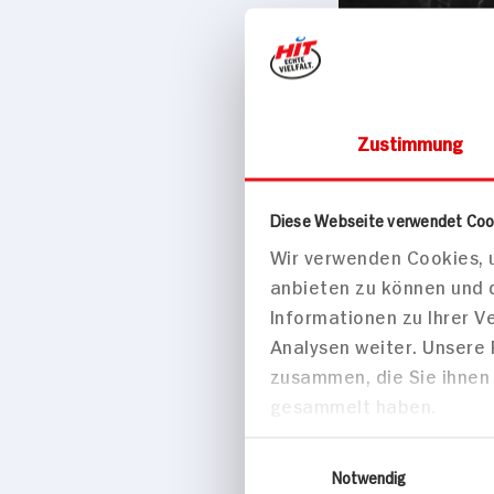
Zustimmung
Fleisch, Wurst 
HEDI Veg
Diese Webseite verwendet Coo
Einer von 3.000
Wir verwenden Cookies, u
140g Glas
anbieten zu können und 
Informationen zu Ihrer 
Analysen weiter. Unsere
zusammen, die Sie ihnen 
gesammelt haben.
Einwilligungsauswahl
Notwendig