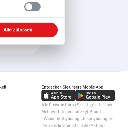
Alle zulassen
keit
Entdecken Sie unsere Mobile App
Alle Preise in Euro (€) inkl. gesetzlicher
Mehrwertsteuer und zzgl. Pfand.
* Wiederholt günstig: Unser günstigster
Preis der letzten 30 Tage (Aktion)