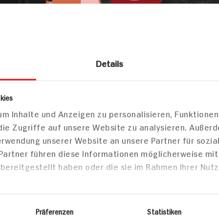
Details
& Fisch
Pflanzliche Alternativen
Pflanzliche Wurstalte
ane Art… Teewurst
kies
 Bio Artikeln
m Inhalte und Anzeigen zu personalisieren, Funktionen
die Zugriffe auf unsere Website zu analysieren. Außer
Verwendung unserer Website an unsere Partner für sozi
 Partner führen diese Informationen möglicherweise mi
Markt finden
bereitgestellt haben oder die sie im Rahmen Ihrer Nut
Bitte wählen Sie einen Markt aus,
um lokale Informationen zu sehen.
Zum Marktfinder
Präferenzen
Statistiken