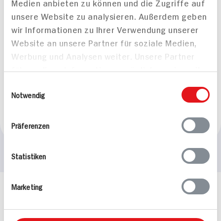
Medien anbieten zu können und die Zugriffe auf
unsere Website zu analysieren. Außerdem geben
wir Informationen zu Ihrer Verwendung unserer
Website an unsere Partner für soziale Medien,
Werbung und Analysen weiter. Unsere Partner
führen diese Informationen möglicherweise mit
Schweinerückenbraten
weiteren Daten zusammen, die Sie ihnen
Einwilligungsauswahl
aus dem Ofen
bereitgestellt haben oder die sie im Rahmen
Notwendig
60 min
Ihrer Nutzung der Dienste gesammelt haben.
712 kcal p. Portion
Präferenzen
Leicht
Statistiken
Marketing
Häufig gestellte Fragen
Mehr Informationen in unserem FAQ
kontakt
hit.de