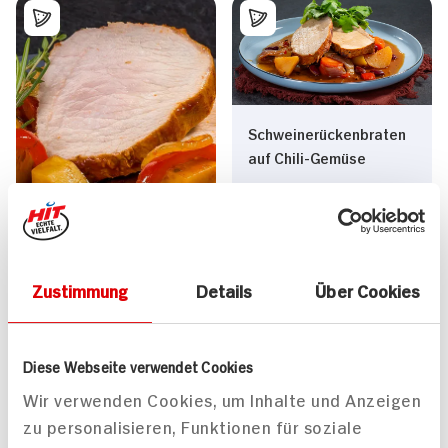
Schweinerückenbraten
auf Chili-Gemüse
Zustimmung
Details
Über Cookies
Schweinerücken mit
Paprika-Kartoffeln
240 min
70 min
Diese Webseite verwendet Cookies
617 kcal p. Portion
1.017 kcal p. Portion
Wir verwenden Cookies, um Inhalte und Anzeigen
Leicht
Mittel
zu personalisieren, Funktionen für soziale