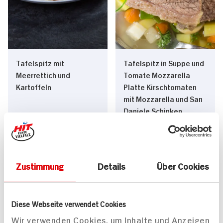
Tafelspitz mit
Tafelspitz in Suppe und
Meerrettich und
Tomate Mozzarella
Kartoffeln
Platte Kirschtomaten
mit Mozzarella und San
Daniele Schinken
145 min
140 min
542 kcal p. Portion
548 kcal p. Portion
Leicht
Mittel
Zustimmung
Details
Über Cookies
Diese Webseite verwendet Cookies
Wir verwenden Cookies, um Inhalte und Anzeigen