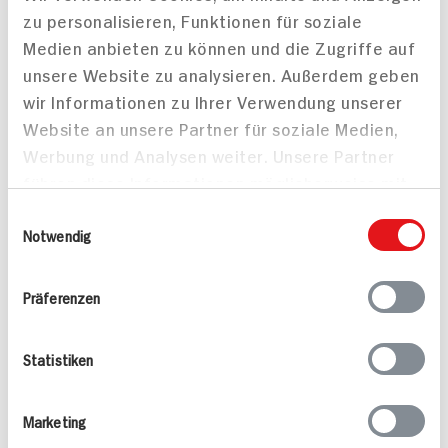
zu personalisieren, Funktionen für soziale
Tafelspitz im Kräuter-
Medien anbieten zu können und die Zugriffe auf
Speckmantel mit
unsere Website zu analysieren. Außerdem geben
Mango-Avocado-Salsa
wir Informationen zu Ihrer Verwendung unserer
und Baguette
Website an unsere Partner für soziale Medien,
Werbung und Analysen weiter. Unsere Partner
führen diese Informationen möglicherweise mit
weiteren Daten zusammen, die Sie ihnen
Einwilligungsauswahl
Zwiebelfleisch für 2
bereitgestellt haben oder die sie im Rahmen
Notwendig
Personen
Ihrer Nutzung der Dienste gesammelt haben.
160 min
145 min
707 kcal p. Portion
1.006 kcal p. Portion
Präferenzen
Leicht
Mittel
Statistiken
Marketing