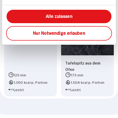
Tafelspitz mit Bacon-
Alle zulassen
Gorgonzola-
Kartoffelpüree dazu
Nur Notwendige erlauben
pikante Zuckerschoten
und Meerrettichsauce
Tafelspitz aus dem
Ofen
125 min
175 min
1.050 kcal p. Portion
1.504 kcal p. Portion
Leicht
Leicht