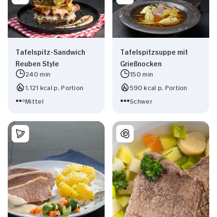
Tafelspitz-Sandwich
Tafelspitzsuppe mit
Reuben Style
Grießnocken
240 min
150 min
1.121 kcal p. Portion
590 kcal p. Portion
Mittel
Schwer