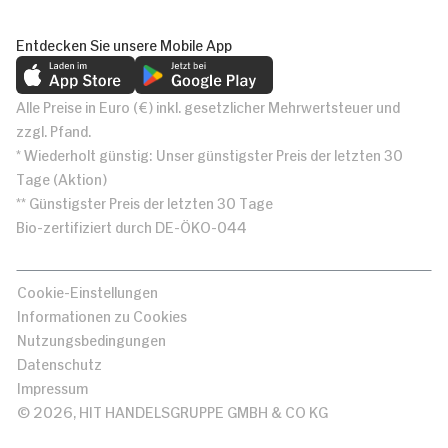
Entdecken Sie unsere Mobile App
Alle Preise in Euro (€) inkl. gesetzlicher Mehrwertsteuer und
zzgl. Pfand.
* Wiederholt günstig: Unser günstigster Preis der letzten 30
Tage (Aktion)
** Günstigster Preis der letzten 30 Tage
Bio-zertifiziert durch DE-ÖKO-044
Cookie-Einstellungen
Informationen zu Cookies
Nutzungsbedingungen
Datenschutz
Impressum
© 2026, HIT HANDELSGRUPPE GMBH & CO KG