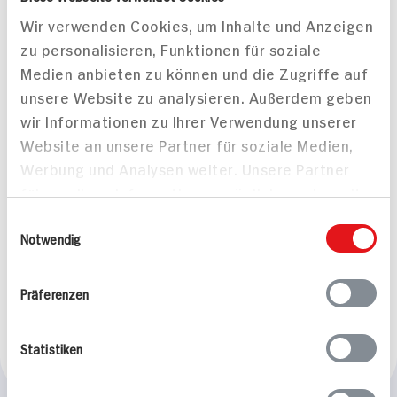
Hähnchensalat mit Thai-
Paella mit Merguez-
Wir verwenden Cookies, um Inhalte und Anzeigen
Dressing und gegrillter
Bratwurst, Hähnchen
zu personalisieren, Funktionen für soziale
Avocado
und Garnelen
Medien anbieten zu können und die Zugriffe auf
75 min
90 min
unsere Website zu analysieren. Außerdem geben
743 kcal p. Portion
1.098 kcal p. Portion
wir Informationen zu Ihrer Verwendung unserer
Leicht
Leicht
Website an unsere Partner für soziale Medien,
Werbung und Analysen weiter. Unsere Partner
führen diese Informationen möglicherweise mit
weiteren Daten zusammen, die Sie ihnen
Einwilligungsauswahl
bereitgestellt haben oder die sie im Rahmen
Notwendig
Ihrer Nutzung der Dienste gesammelt haben.
Paella Für 2 Personen
Präferenzen
45 min
804 kcal p. Portion
Statistiken
Leicht