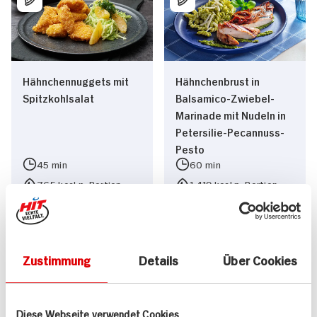
Hähnchennuggets mit
Hähnchenbrust in
Spitzkohlsalat
Balsamico-Zwiebel-
Marinade mit Nudeln in
Petersilie-Pecannuss-
Pesto
45 min
60 min
765 kcal p. Portion
1.419 kcal p. Portion
Mittel
Mittel
Zustimmung
Details
Über Cookies
Diese Webseite verwendet Cookies