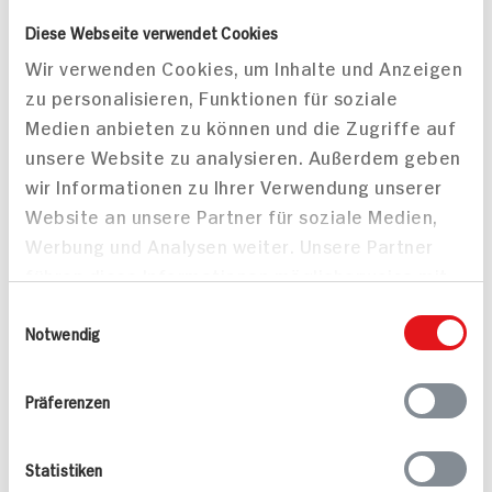
Balsamico-Zwiebel-
Diese Webseite verwendet Cookies
Marinade mit Nudeln in
Wir verwenden Cookies, um Inhalte und Anzeigen
Petersilie-Pecannuss-
zu personalisieren, Funktionen für soziale
Pesto
60 min
45 min
Medien anbieten zu können und die Zugriffe auf
1.419 kcal p. Portion
804 kcal p. Portion
unsere Website zu analysieren. Außerdem geben
wir Informationen zu Ihrer Verwendung unserer
Mittel
Leicht
Website an unsere Partner für soziale Medien,
Werbung und Analysen weiter. Unsere Partner
führen diese Informationen möglicherweise mit
weiteren Daten zusammen, die Sie ihnen
Einwilligungsauswahl
bereitgestellt haben oder die sie im Rahmen
Notwendig
Ihrer Nutzung der Dienste gesammelt haben.
Paella mit Merguez-
Präferenzen
Bratwurst, Hähnchen
und Garnelen
90 min
Statistiken
1.098 kcal p. Portion