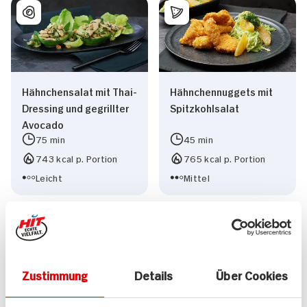
Hähnchensalat mit Thai-
Hähnchennuggets mit
Dressing und gegrillter
Spitzkohlsalat
Avocado
75 min
45 min
743 kcal p. Portion
765 kcal p. Portion
Leicht
Mittel
Zustimmung
Details
Über Cookies
Hähnchenbrust in
Paella Für 2 Personen