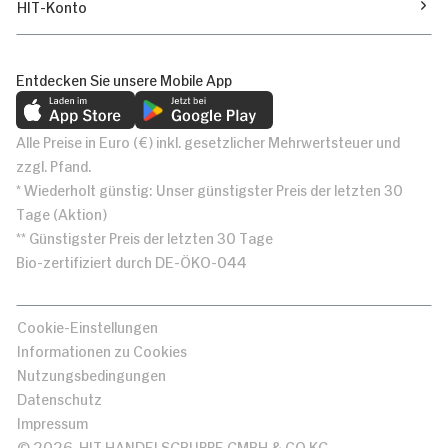
HIT-Konto
Entdecken Sie unsere Mobile App
Alle Preise in Euro (€) inkl. gesetzlicher Mehrwertsteuer und
zzgl. Pfand.
* Wiederholt günstig: Unser günstigster Preis der letzten 30
Tage (Aktion)
** Günstigster Preis der letzten 30 Tage
Bio-zertifiziert durch DE-ÖKO-044
Cookie-Einstellungen
Informationen zu Cookies
Nutzungsbedingungen
Datenschutz
Impressum
© 2026, HIT HANDELSGRUPPE GMBH & CO KG