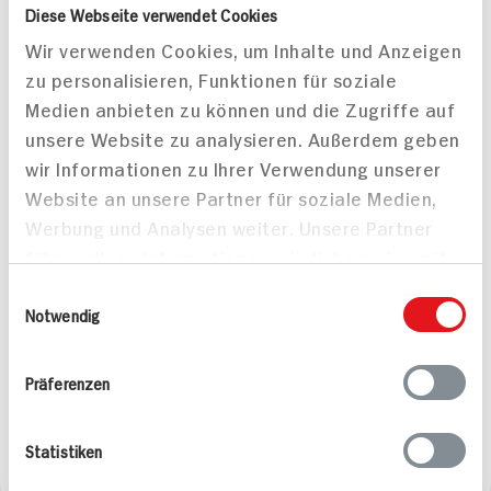
Diese Webseite verwendet Cookies
Wir verwenden Cookies, um Inhalte und Anzeigen
zu personalisieren, Funktionen für soziale
Medien anbieten zu können und die Zugriffe auf
unsere Website zu analysieren. Außerdem geben
wir Informationen zu Ihrer Verwendung unserer
Website an unsere Partner für soziale Medien,
Werbung und Analysen weiter. Unsere Partner
führen diese Informationen möglicherweise mit
weiteren Daten zusammen, die Sie ihnen
Einwilligungsauswahl
bereitgestellt haben oder die sie im Rahmen
Notwendig
Ihrer Nutzung der Dienste gesammelt haben.
Hähnchen mit
Maronenfüllung und
Präferenzen
Kartoffelecken
100 min
Statistiken
898 kcal p. Portion
Mittel