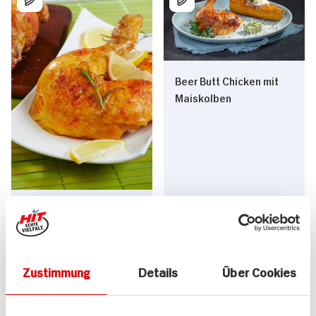
Beer Butt Chicken mit
Maiskolben
Maishähnchen mit
Zitrone
70 min
120 min
634 kcal p. Portion
1.191 kcal p. Portion
Zustimmung
Details
Über Cookies
Leicht
Mittel